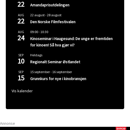
22
Amandaprisutdelingen
22 august
-
28 august
AUG
22
Den Norske Filmfestivalen
09:00
-
10:30
AUG
24
Kinoseminar i Haugesund: De unge er fremtiden
for kinoen! Så hva gjør vi?
Heldags
SEP
10
Regionalt Seminar Østlandet
15 september
-
16 september
SEP
15
Grunnkurs for nye i kinobransjen
Vis kalender
Annonse