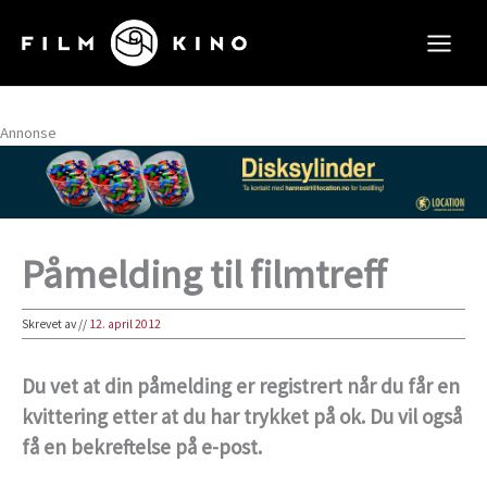
Hopp
rett
til
innholdet
Annonse
Påmelding til filmtreff
Skrevet av
//
12. april 2012
Du vet at din påmelding er registrert når du får en
kvittering etter at du har trykket på ok. Du vil også
få en bekreftelse på e-post.