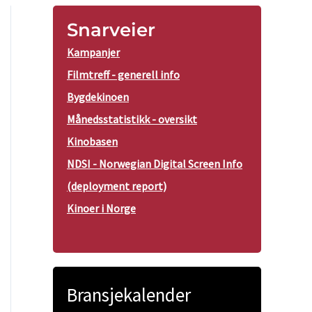
Snarveier
Kampanjer
Filmtreff - generell info
Bygdekinoen
Månedsstatistikk - oversikt
Kinobasen
NDSI - Norwegian Digital Screen Info
(deployment report)
Kinoer i Norge
Bransjekalender