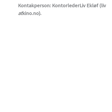
Kontakperson: KontorlederLiv Ekløf (liv
at
kino.no).