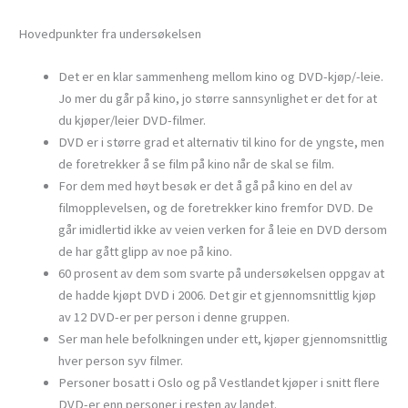
Hovedpunkter fra undersøkelsen
Det er en klar sammenheng mellom kino og DVD-kjøp/-leie.
Jo mer du går på kino, jo større sannsynlighet er det for at
du kjøper/leier DVD-filmer.
DVD er i større grad et alternativ til kino for de yngste, men
de foretrekker å se film på kino når de skal se film.
For dem med høyt besøk er det å gå på kino en del av
filmopplevelsen, og de foretrekker kino fremfor DVD. De
går imidlertid ikke av veien verken for å leie en DVD dersom
de har gått glipp av noe på kino.
60 prosent av dem som svarte på undersøkelsen oppgav at
de hadde kjøpt DVD i 2006. Det gir et gjennomsnittlig kjøp
av 12 DVD-er per person i denne gruppen.
Ser man hele befolkningen under ett, kjøper gjennomsnittlig
hver person syv filmer.
Personer bosatt i Oslo og på Vestlandet kjøper i snitt flere
DVD-er enn personer i resten av landet.