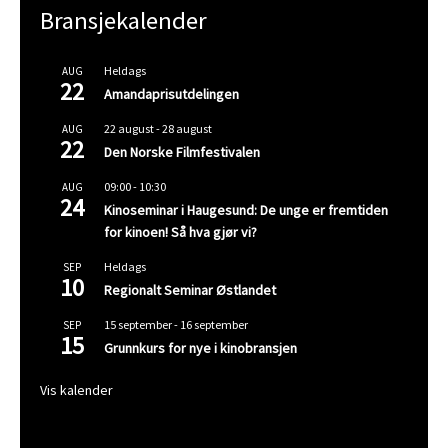
Bransjekalender
Heldags
AUG
22
Amandaprisutdelingen
22 august
-
28 august
AUG
22
Den Norske Filmfestivalen
09:00
-
10:30
AUG
24
Kinoseminar i Haugesund: De unge er fremtiden
for kinoen! Så hva gjør vi?
Heldags
SEP
10
Regionalt Seminar Østlandet
15 september
-
16 september
SEP
15
Grunnkurs for nye i kinobransjen
Vis kalender