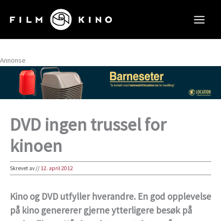
Hopp
rett
til
innholdet
Annonse
DVD ingen trussel for
kinoen
Skrevet av
//
12. april 2012
Kino og DVD utfyller hverandre. En god opplevelse
på kino genererer gjerne ytterligere besøk på