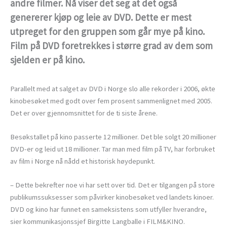
andre filmer. Nå viser det seg at det også
genererer kjøp og leie av DVD. Dette er mest
utpreget for den gruppen som går mye på kino.
Film på DVD foretrekkes i større grad av dem som
sjelden er på kino.
Parallelt med at salget av DVD i Norge slo alle rekorder i 2006, økte
kinobesøket med godt over fem prosent sammenlignet med 2005.
Det er over gjennomsnittet for de ti siste årene.
Besøkstallet på kino passerte 12 millioner. Det ble solgt 20 millioner
DVD-er og leid ut 18 millioner. Tar man med film på TV, har forbruket
av film i Norge nå nådd et historisk høydepunkt.
– Dette bekrefter noe vi har sett over tid. Det er tilgangen på store
publikumssuksesser som påvirker kinobesøket ved landets kinoer.
DVD og kino har funnet en sameksistens som utfyller hverandre,
sier kommunikasjonssjef Birgitte Langballe i FILM&KINO.