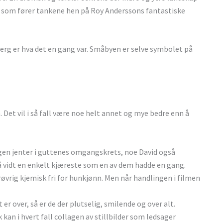
som fører tankene hen på Roy Anderssons fantastiske
erg er hva det en gang var. Småbyen er selve symbolet på
. Det vil i så fall være noe helt annet og mye bedre enn å
ingen jenter i guttenes omgangskrets, noe David også
så vidt en enkelt kjæreste som en av dem hadde en gang.
øvrig kjemisk fri for hunkjønn. Men når handlingen i filmen
 over, så er de der plutselig, smilende og over alt.
kan i hvert fall collagen av stillbilder som ledsager