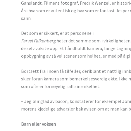
Ganslandt. Filmens fotograf, Fredrik Wenzel, er histor
å si hva som er autentisk og hva som er fantasi. Jesper 
sann.
Det som er sikkert, er at personene i
Farvel Falkenberg
heter det samme som i virkeligheten, 
de selv vokste opp. Et håndholdt kamera, lange tagnin
oppbygning av så vel scener som helhet, er med på å g
Bortsett fra i noen få tilfeller, deriblant et nattlig i
skjer foran kamera som bemerkelsesverdig ekte. Ikke mi
som ofte er fornøyelig i all sin enkelhet.
– Jeg blir glad av bacon, konstaterer for eksempel John
morens kjedelige advarsler bak avisen om at man kan bl
Barn eller voksen