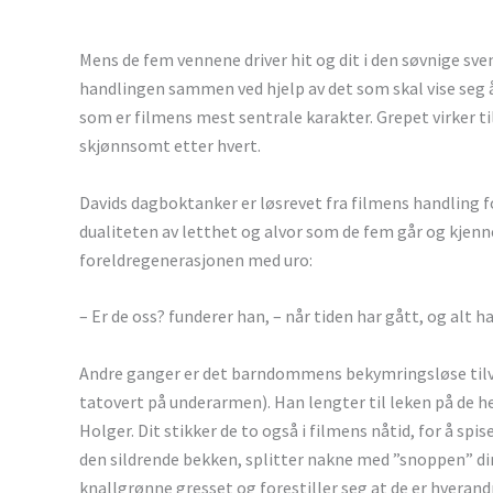
Mens de fem vennene driver hit og dit i den søvnige s
handlingen sammen ved hjelp av det som skal vise seg å
som er filmens mest sentrale karakter. Grepet virker ti
skjønnsomt etter hvert.
Davids dagboktanker er løsrevet fra filmens handling fo
dualiteten av letthet og alvor som de fem går og kjenne
foreldregenerasjonen med uro:
– Er de oss? funderer han, – når tiden har gått, og alt ha
Andre ganger er det barndommens bekymringsløse tilvæ
tatovert på underarmen). Han lengter til leken på d
Holger. Dit stikker de to også i filmens nåtid, for å spi
den sildrende bekken, splitter nakne med ”snoppen” ding
knallgrønne gresset og forestiller seg at de er hveran