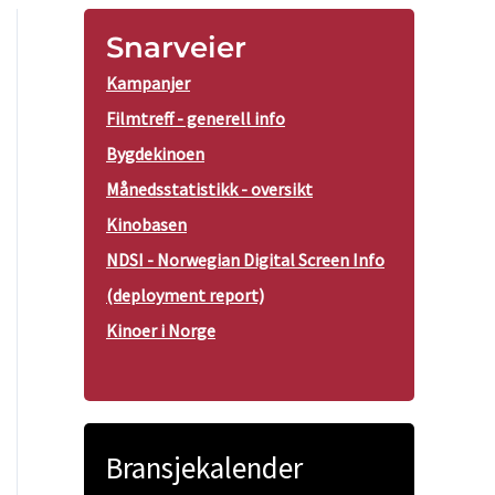
Snarveier
Kampanjer
Filmtreff - generell info
Bygdekinoen
Månedsstatistikk - oversikt
Kinobasen
NDSI - Norwegian Digital Screen Info
(deployment report)
Kinoer i Norge
Bransjekalender