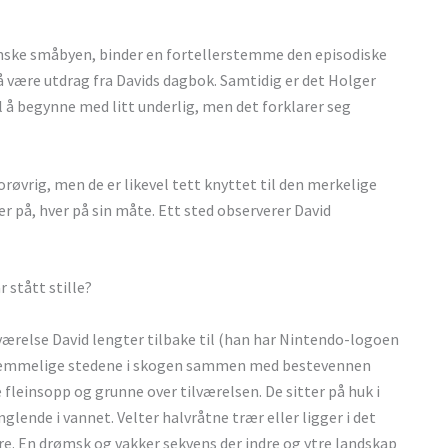
venske småbyen, binder en fortellerstemme den episodiske
 være utdrag fra Davids dagbok. Samtidig er det Holger
l å begynne med litt underlig, men det forklarer seg
røvrig, men de er likevel tett knyttet til den merkelige
r på, hver på sin måte. Ett sted observerer David
r stått stille?
relse David lengter tilbake til (han har Nintendo-logoen
e hemmelige stedene i skogen sammen med bestevennen
se fleinsopp og grunne over tilværelsen. De sitter på huk i
lende i vannet. Velter halvråtne trær eller ligger i det
dre. En drømsk og vakker sekvens der indre og ytre landskap