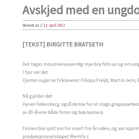
Avskjed med en ungd
Skrevet av
//
12. april 2012
[TEKST] BIRGITTE BRATSETH
Det lages misunnelsesverdig mye bra film av og om unge
I fjor var det
Fjorten suger
av firkløveret Filippa Freijd, Martin Jern
Nå gjelder det
Farvel Falkenberg
, også denne for et slags gruppearbei
av 20-årene både foran og bak kamera.
Filmen ble spilt inn for snart fire år siden, og var oppr
produksjonsselskapet Memfis (