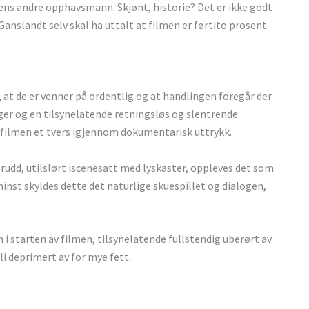
iens andre opphavsmann. Skjønt, historie? Det er ikke godt
Ganslandt selv skal ha uttalt at filmen er førtito prosent
at de er venner på ordentlig og at handlingen foregår der
ger og en tilsynelatende retningsløs og slentrende
i filmen et tvers igjennom dokumentarisk uttrykk.
nnbrudd, utilslørt iscenesatt med lyskaster, oppleves det som
nst skyldes dette det naturlige skuespillet og dialogen,
 i starten av filmen, tilsynelatende fullstendig uberørt av
i deprimert av for mye fett.