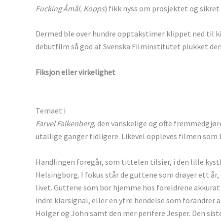
Fucking Åmål, Kopps
) fikk nyss om prosjektet og sikret
Dermed ble over hundre opptakstimer klippet ned til 
debutfilm så god at Svenska Filminstitutet plukket den u
Fiksjon eller virkelighet
Temaet i
Farvel Falkenberg
, den vanskelige og ofte fremmedgjør
utallige ganger tidligere. Likevel oppleves filmen som 
Handlingen foregår, som tittelen tilsier, i den lille 
Helsingborg. I fokus står de guttene som drøyer ett år,
livet. Guttene som bor hjemme hos foreldrene akkurat l
indre klarsignal, eller en ytre hendelse som forandrer 
Holger og John samt den mer perifere Jesper. Den siste