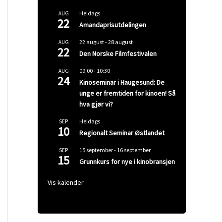
Heldags
AUG
22
Amandaprisutdelingen
22 august
-
28 august
AUG
22
Den Norske Filmfestivalen
09:00
-
10:30
AUG
24
Kinoseminar i Haugesund: De
unge er fremtiden for kinoen! Så
hva gjør vi?
Heldags
SEP
10
Regionalt Seminar Østlandet
15 september
-
16 september
SEP
15
Grunnkurs for nye i kinobransjen
Vis kalender