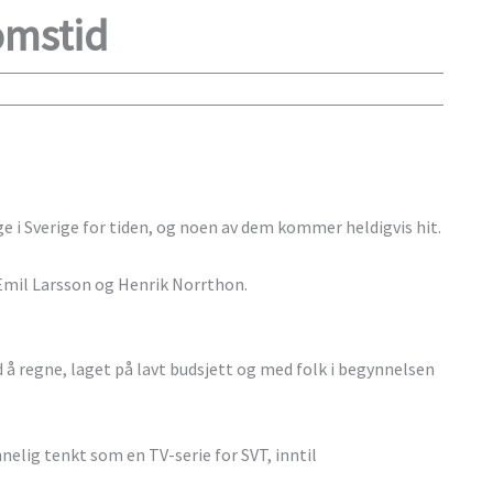
omstid
 i Sverige for tiden, og noen av dem kommer heldigvis hit.
, Emil Larsson og Henrik Norrthon.
d å regne, laget på lavt budsjett og med folk i begynnelsen
innelig tenkt som en TV-serie for SVT, inntil