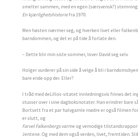
smelter sammen, med en egen (særsvensk?) stemning 
En kjærlighetshistorie
fra 1970.
Men høsten nærmer seg, og hverken livet eller Falkenb
barndommen, og det er på tide å forlate den.
– Dette blir min siste sommer, lover David seg selv.
Holger vurderer på sin side å velge å bli i barndomsbyen
bare ende opp der. Eller?
I tråd med deLillos-sitatet innledningsvis finnes det 
stusser over i sine dagboksnotater. Han erindrer bare 
Bortsett fra et par halvgamle mødre er også filmen for
er slutt, og
Farvel Falkenbergs
varme og vemodige tilstandsrapport er
Jentene. Og med dem også verden, livet, fremtiden. Slik 