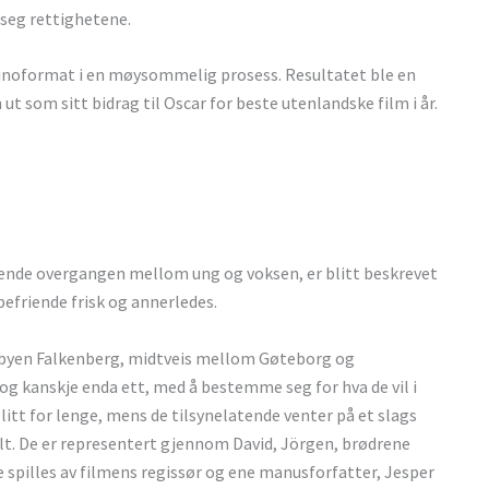
 seg rettighetene.
kinoformat i en møysommelig prosess. Resultatet ble en
t som sitt bidrag til Oscar for beste utenlandske film i år.
ende overgangen mellom ung og voksen, er blitt beskrevet
befriende frisk og annerledes.
kystbyen Falkenberg, midtveis mellom Gøteborg og
 og kanskje enda ett, med å bestemme seg for hva de vil i
itt for lenge, mens de tilsynelatende venter på et slags
alt. De er representert gjennom David, Jörgen, brødrene
 spilles av filmens regissør og ene manusforfatter, Jesper