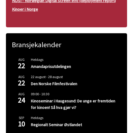
NDSI - Norwegian Digital Screen Info (deployment report)
Kinoer i Norge
Bransjekalender
Heldags
AUG
22
Amandaprisutdelingen
22 august
-
28 august
AUG
22
Den Norske Filmfestivalen
09:00
-
10:30
AUG
24
Kinoseminar i Haugesund: De unge er fremtiden
for kinoen! Så hva gjør vi?
Heldags
SEP
10
Regionalt Seminar Østlandet