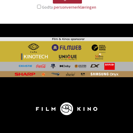
Godta
personvernerklæringen