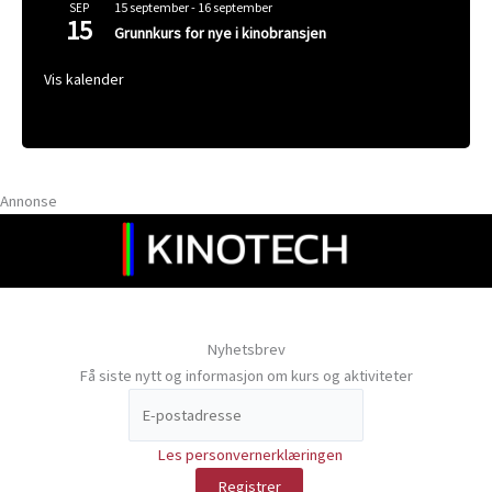
15 september
-
16 september
SEP
15
Grunnkurs for nye i kinobransjen
Vis kalender
Annonse
Nyhetsbrev
Få siste nytt og informasjon om kurs og aktiviteter
Les personvernerklæringen