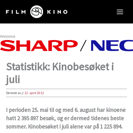
Hopp
rett
til
innholdet
Annonse
Statistikk: Kinobesøket i
juli
Skrevet av
//
12. april 2012
I perioden 25. mai til og med 6. august har kinoene
hatt 2 395 897 besøk, og er dermed tidenes beste
sommer. Kinobesøket i juli alene var på 1 225 894.