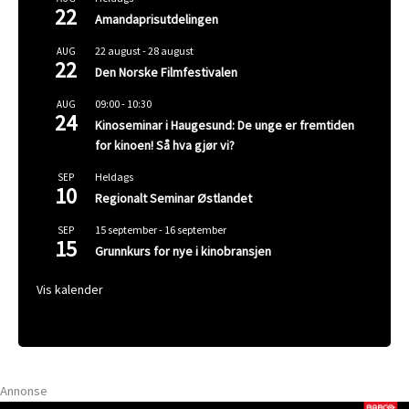
22
Amandaprisutdelingen
22 august
-
28 august
AUG
22
Den Norske Filmfestivalen
09:00
-
10:30
AUG
24
Kinoseminar i Haugesund: De unge er fremtiden
for kinoen! Så hva gjør vi?
Heldags
SEP
10
Regionalt Seminar Østlandet
15 september
-
16 september
SEP
15
Grunnkurs for nye i kinobransjen
Vis kalender
Annonse