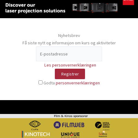
Nyhetsbrev
Få siste nytt og informasjon om kurs og aktiviteter
Les personvernerklæringen
Godta
personvernerklæringen