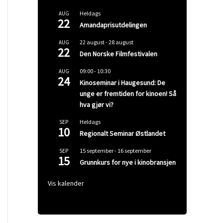
Heldags
AUG
22
Amandaprisutdelingen
22 august
-
28 august
AUG
22
Den Norske Filmfestivalen
09:00
-
10:30
AUG
24
Kinoseminar i Haugesund: De
unge er fremtiden for kinoen! Så
hva gjør vi?
Heldags
SEP
10
Regionalt Seminar Østlandet
15 september
-
16 september
SEP
15
Grunnkurs for nye i kinobransjen
Vis kalender