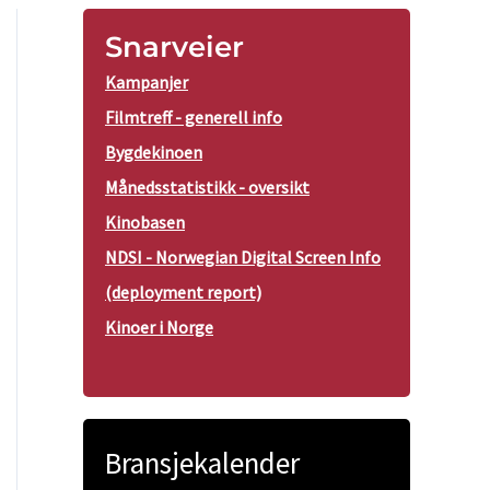
Snarveier
Kampanjer
Filmtreff - generell info
Bygdekinoen
Månedsstatistikk - oversikt
Kinobasen
NDSI - Norwegian Digital Screen Info
(deployment report)
Kinoer i Norge
Bransjekalender