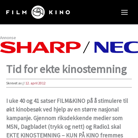
Hopp
rett
til
innholdet
Annonse
Tid for ekte kinostemning
Skrevet av
//
12. april 2012
I uke 40 og 41 satser FILM&KINO på å stimulere til
økt kinobesøk ved hjelp av en større nasjonal
kampanje. Gjennom riksdekkende medier som
MSN, Dagbladet (trykk og nett) og Radio1 skal
EKTE KINOSTEMNING – KUN PÅ KINO fremmes