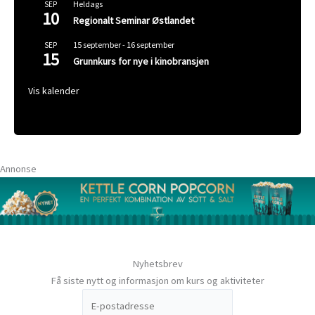
Heldags
SEP
10
Regionalt Seminar Østlandet
15 september
-
16 september
SEP
15
Grunnkurs for nye i kinobransjen
Vis kalender
Annonse
Nyhetsbrev
Få siste nytt og informasjon om kurs og aktiviteter