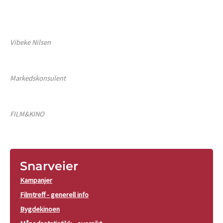
Vibeke Nilsen
Markedskonsulent
FILM&KINO
Snarveier
Kampanjer
Filmtreff - generell info
Bygdekinoen