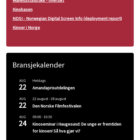
Månedsstatistikk - oversikt
Kinobasen
NDSI - Norwegian Digital Screen Info (deployment report)
Kinoer i Norge
Bransjekalender
Heldags
AUG
22
Amandaprisutdelingen
22 august
-
28 august
AUG
22
Den Norske Filmfestivalen
09:00
-
10:30
AUG
24
Kinoseminar i Haugesund: De unge er fremtiden
for kinoen! Så hva gjør vi?