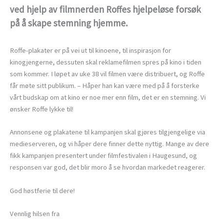
ved hjelp av filmnerden Roffes hjelpeløse forsøk
på å skape stemning hjemme.
Roffe-plakater er på vei ut til kinoene, til inspirasjon for
kinogjengerne, dessuten skal reklamefilmen spres på kino i tiden
som kommer. I løpet av uke 38 vil filmen være distribuert, og Roffe
får møte sitt publikum. – Håper han kan være med på å forsterke
vårt budskap om at kino er noe mer enn film, det er en stemning. Vi
ønsker Roffe lykke til!
Annonsene og plakatene til kampanjen skal gjøres tilgjengelige via
medieserveren, og vi håper dere finner dette nyttig. Mange av dere
fikk kampanjen presentert under filmfestivalen i Haugesund, og
responsen var god, det blir moro å se hvordan markedet reagerer.
God høstferie til dere!
Vennlig hilsen fra