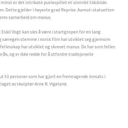
st er det intrikate puslespillet et sinnrikt tidsbilde.
rom. Dette gjelder i høyeste grad Reprise. Aamot-statuetten
r deres samarbeid om manus.
Eskil Vogt kan sies å være i startgropen for en lang
l og særegen stemme i norsk film har utviklet seg gjennom
fellesskap har utviklet og skrevet manus. De har som felles
k, og er ikke redde for å utfordre tradisjonelle
t til personer som har gjort en fremragende innsats i
 laget av skulptør Arne N. Vigeland.