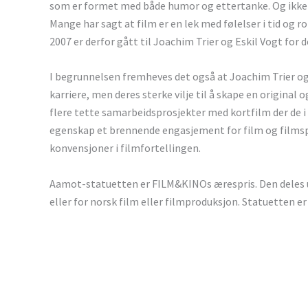
som er formet med både humor og ettertanke. Og ikke min
Mange har sagt at film er en lek med følelser i tid og 
2007 er derfor gått til Joachim Trier og Eskil Vogt fo
I begrunnelsen fremheves det også at Joachim Trier og 
karriere, men deres sterke vilje til å skape en origina
flere tette samarbeidsprosjekter med kortfilm der de i 
egenskap et brennende engasjement for film og filmsprå
konvensjoner i filmfortellingen.
Aamot-statuetten er FILM&KINOs ærespris. Den deles u
eller for norsk film eller filmproduksjon. Statuetten er