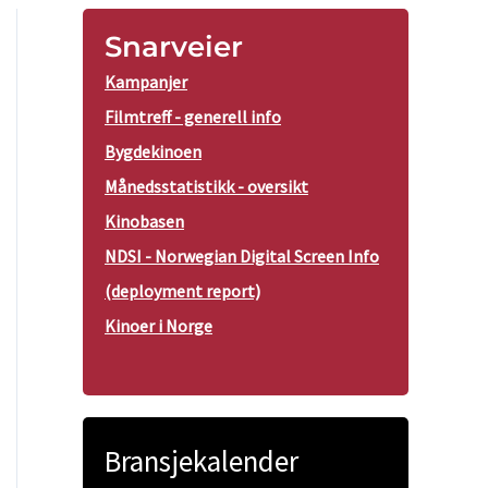
Snarveier
Kampanjer
Filmtreff - generell info
Bygdekinoen
Månedsstatistikk - oversikt
Kinobasen
NDSI - Norwegian Digital Screen Info
(deployment report)
Kinoer i Norge
Bransjekalender