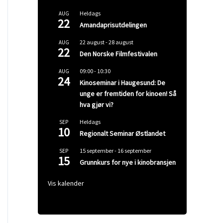
Heldags
AUG
22
Amandaprisutdelingen
22 august
-
28 august
AUG
22
Den Norske Filmfestivalen
09:00
-
10:30
AUG
24
Kinoseminar i Haugesund: De
unge er fremtiden for kinoen! Så
hva gjør vi?
Heldags
SEP
10
Regionalt Seminar Østlandet
15 september
-
16 september
SEP
15
Grunnkurs for nye i kinobransjen
Vis kalender