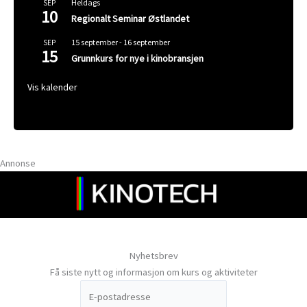
Heldags
SEP
10
Regionalt Seminar Østlandet
15 september
-
16 september
SEP
15
Grunnkurs for nye i kinobransjen
Vis kalender
Annonse
Nyhetsbrev
Få siste nytt og informasjon om kurs og aktiviteter