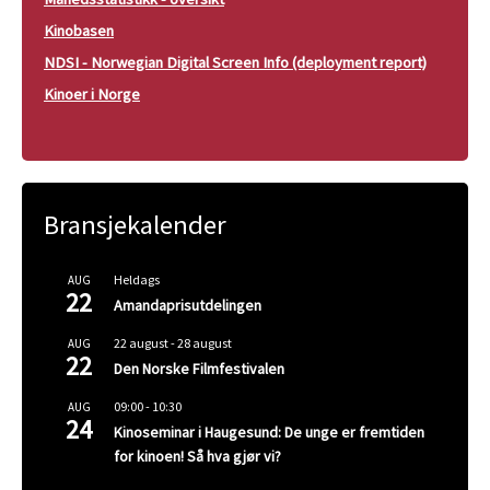
Kinobasen
NDSI - Norwegian Digital Screen Info (deployment report)
Kinoer i Norge
Bransjekalender
Heldags
AUG
22
Amandaprisutdelingen
22 august
-
28 august
AUG
22
Den Norske Filmfestivalen
09:00
-
10:30
AUG
24
Kinoseminar i Haugesund: De unge er fremtiden
for kinoen! Så hva gjør vi?