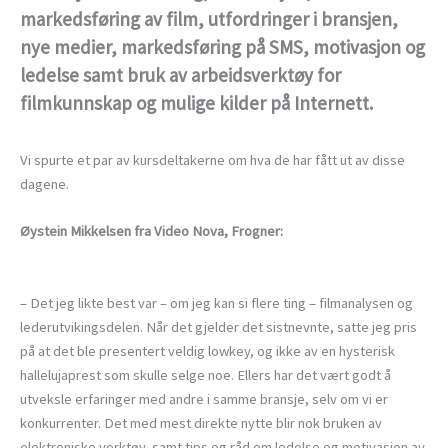
markedsføring av film, utfordringer i bransjen,
nye medier, markedsføring på SMS, motivasjon og
ledelse samt bruk av arbeidsverktøy for
filmkunnskap og mulige kilder på Internett.
Vi spurte et par av kursdeltakerne om hva de har fått ut av disse
dagene.
Øystein Mikkelsen fra Video Nova, Frogner:
– Det jeg likte best var – om jeg kan si flere ting – filmanalysen og
lederutvikingsdelen. Når det gjelder det sistnevnte, satte jeg pris
på at det ble presentert veldig lowkey, og ikke av en hysterisk
hallelujaprest som skulle selge noe. Ellers har det vært godt å
utveksle erfaringer med andre i samme bransje, selv om vi er
konkurrenter. Det med mest direkte nytte blir nok bruken av
elektroniske verktøy, samt tips og råd om ledelse og motivasjon av