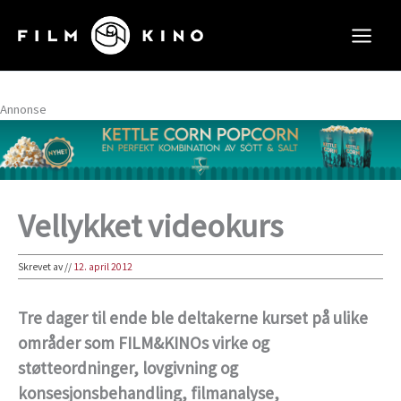
Hopp
rett
til
innholdet
Annonse
Vellykket videokurs
Skrevet av
//
12. april 2012
Tre dager til ende ble deltakerne kurset på ulike
områder som FILM&KINOs virke og
støtteordninger, lovgivning og
konsesjonsbehandling, filmanalyse,