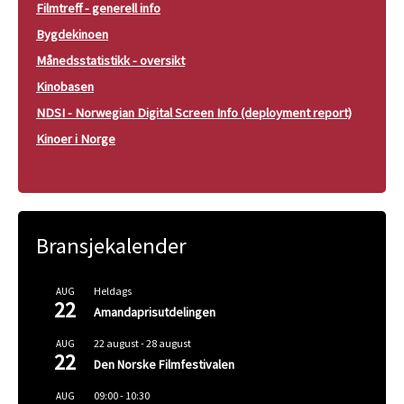
Filmtreff - generell info
Bygdekinoen
Månedsstatistikk - oversikt
Kinobasen
NDSI - Norwegian Digital Screen Info (deployment report)
Kinoer i Norge
Bransjekalender
Heldags
AUG
22
Amandaprisutdelingen
22 august
-
28 august
AUG
22
Den Norske Filmfestivalen
09:00
-
10:30
AUG