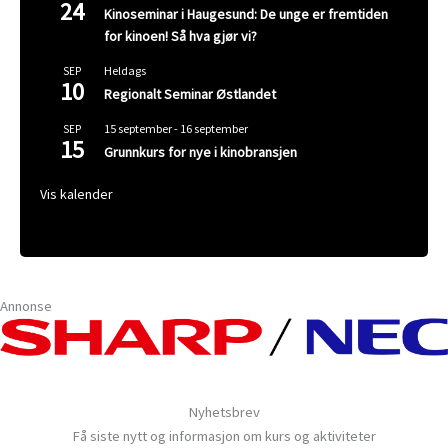
24
Kinoseminar i Haugesund: De unge er fremtiden
for kinoen! Så hva gjør vi?
Heldags
SEP
10
Regionalt Seminar Østlandet
15 september
-
16 september
SEP
15
Grunnkurs for nye i kinobransjen
Vis kalender
Annonse
Nyhetsbrev
Få siste nytt og informasjon om kurs og aktiviteter