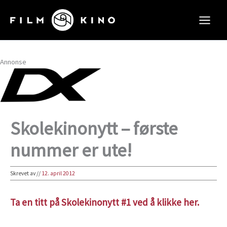
Hopp
rett
til
innholdet
Annonse
Skolekinonytt – første
nummer er ute!
Skrevet av
//
12. april 2012
Ta en titt på Skolekinonytt #1 ved å klikke her.