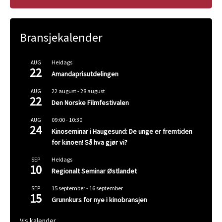
Bransjekalender
Heldags
AUG
22
Amandaprisutdelingen
22 august
-
28 august
AUG
22
Den Norske Filmfestivalen
09:00
-
10:30
AUG
24
Kinoseminar i Haugesund: De unge er fremtiden
for kinoen! Så hva gjør vi?
Heldags
SEP
10
Regionalt Seminar Østlandet
15 september
-
16 september
SEP
15
Grunnkurs for nye i kinobransjen
Vis kalender