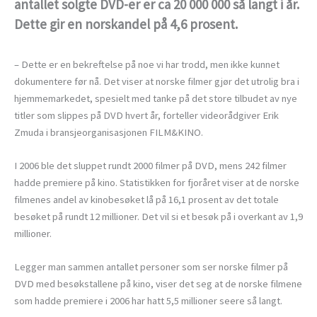
antallet solgte DVD-er er ca 20 000 000 så langt i år.
Dette gir en norskandel på 4,6 prosent.
– Dette er en bekreftelse på noe vi har trodd, men ikke kunnet
dokumentere før nå. Det viser at norske filmer gjør det utrolig bra i
hjemmemarkedet, spesielt med tanke på det store tilbudet av nye
titler som slippes på DVD hvert år, forteller videorådgiver Erik
Zmuda i bransjeorganisasjonen FILM&KINO.
I 2006 ble det sluppet rundt 2000 filmer på DVD, mens 242 filmer
hadde premiere på kino. Statistikken for fjoråret viser at de norske
filmenes andel av kinobesøket lå på 16,1 prosent av det totale
besøket på rundt 12 millioner. Det vil si et besøk på i overkant av 1,9
millioner.
Legger man sammen antallet personer som ser norske filmer på
DVD med besøkstallene på kino, viser det seg at de norske filmene
som hadde premiere i 2006 har hatt 5,5 millioner seere så langt.