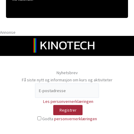
Annonse
Nyhetsbrev
Få siste nytt og informasjon om kurs og aktiviteter
Les personvernerklæringen
Godta
personvernerklæringen