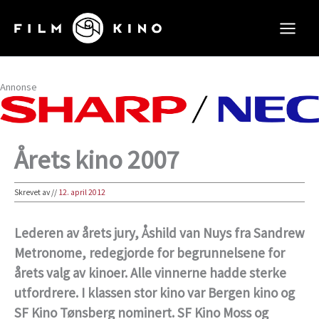
Hopp
rett
til
innholdet
Annonse
Årets kino 2007
Skrevet av
//
12. april 2012
Lederen av årets jury, Åshild van Nuys fra Sandrew
Metronome, redegjorde for begrunnelsene for
årets valg av kinoer. Alle vinnerne hadde sterke
utfordrere. I klassen stor kino var Bergen kino og
SF Kino Tønsberg nominert. SF Kino Moss og