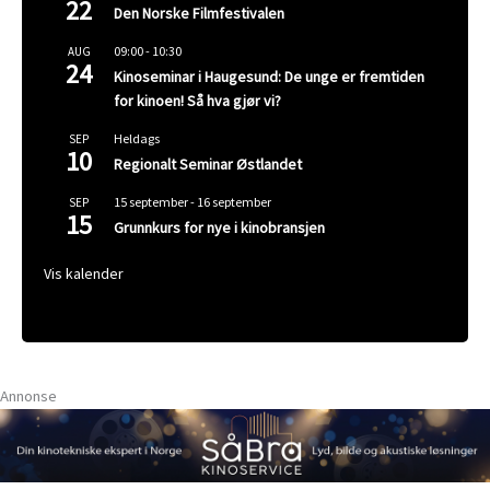
22
Den Norske Filmfestivalen
09:00
-
10:30
AUG
24
Kinoseminar i Haugesund: De unge er fremtiden
for kinoen! Så hva gjør vi?
Heldags
SEP
10
Regionalt Seminar Østlandet
15 september
-
16 september
SEP
15
Grunnkurs for nye i kinobransjen
Vis kalender
Annonse