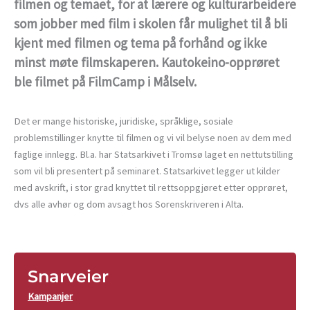
filmen og temaet, for at lærere og kulturarbeidere
som jobber med film i skolen får mulighet til å bli
kjent med filmen og tema på forhånd og ikke
minst møte filmskaperen. Kautokeino-opprøret
ble filmet på FilmCamp i Målselv.
Det er mange historiske, juridiske, språklige, sosiale
problemstillinger knytte til filmen og vi vil belyse noen av dem med
faglige innlegg. Bl.a. har Statsarkivet i Tromsø laget en nettutstilling
som vil bli presentert på seminaret. Statsarkivet legger ut kilder
med avskrift, i stor grad knyttet til rettsoppgjøret etter opprøret,
dvs alle avhør og dom avsagt hos Sorenskriveren i Alta.
Snarveier
Kampanjer