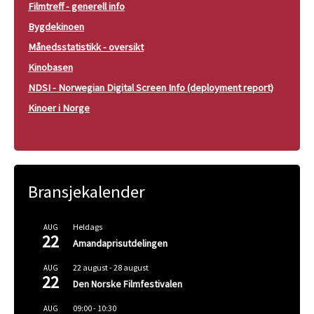
Filmtreff - generell info
Bygdekinoen
Månedsstatistikk - oversikt
Kinobasen
NDSI - Norwegian Digital Screen Info (deployment report)
Kinoer i Norge
Bransjekalender
Heldags
AUG
22
Amandaprisutdelingen
22 august
-
28 august
AUG
22
Den Norske Filmfestivalen
09:00
-
10:30
AUG