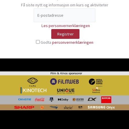
Få siste nytt og informasjon om kurs og aktiviteter
Les personvernerklæringen
Godta
personvernerklæringen