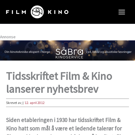
Hopp
rett
til
innholdet
Annonse
Tidsskriftet Film & Kino
lanserer nyhetsbrev
Skrevet av
//
12. april 2012
Siden etableringen i 1930 har tidsskriftet Film &
Kino hatt som mål å være et ledende talerør for