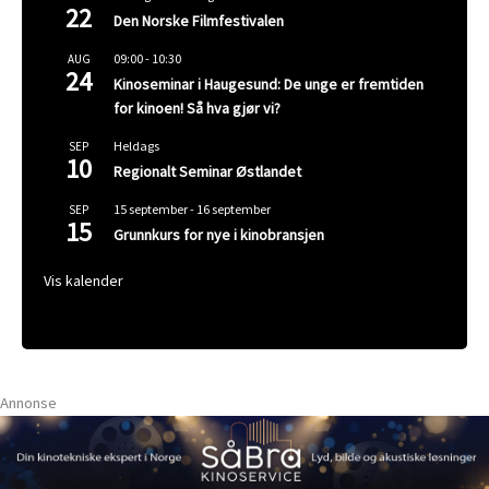
22
Den Norske Filmfestivalen
09:00
-
10:30
AUG
24
Kinoseminar i Haugesund: De unge er fremtiden
for kinoen! Så hva gjør vi?
Heldags
SEP
10
Regionalt Seminar Østlandet
15 september
-
16 september
SEP
15
Grunnkurs for nye i kinobransjen
Vis kalender
Annonse