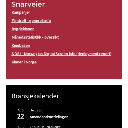
Snarveier
Kampanjer
Filmtreff - generell info
Bygdekinoen
Månedsstatistikk - oversikt
Kinobasen
NDSI - Norwegian Digital Screen Info (deployment report)
Kinoer i Norge
Bransjekalender
Heldags
AUG
22
Amandaprisutdelingen
22 august
-
28 august
AUG