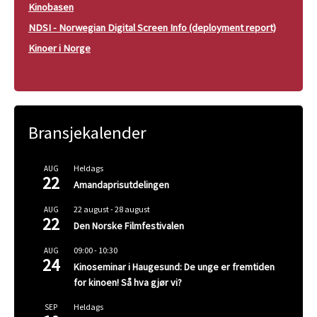
Kinobasen
NDSI - Norwegian Digital Screen Info (deployment report)
Kinoer i Norge
Bransjekalender
Heldags
AUG
22
Amandaprisutdelingen
22 august
-
28 august
AUG
22
Den Norske Filmfestivalen
09:00
-
10:30
AUG
24
Kinoseminar i Haugesund: De unge er fremtiden
for kinoen! Så hva gjør vi?
Heldags
SEP