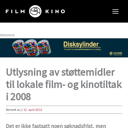
Hopp
rett
til
innholdet
Annonse
Utlysning av støttemidler
til lokale film- og kinotiltak
i 2008
Skrevet av
//
12. april 2012
Det er ikke fastsatt noen søknadsfrist, men