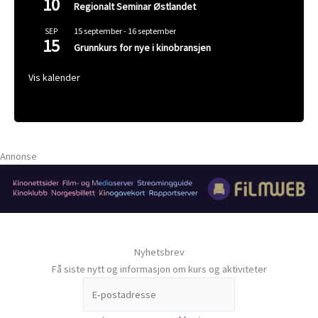
10
Regionalt Seminar Østlandet
15 september
-
16 september
SEP
15
Grunnkurs for nye i kinobransjen
Vis kalender
Annonse
Nyhetsbrev
Få siste nytt og informasjon om kurs og aktiviteter