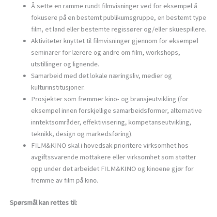
Å sette en ramme rundt filmvisninger ved for eksempel å
fokusere på en bestemt publikumsgruppe, en bestemt type
film, et land eller bestemte regissører og/eller skuespillere.
Aktiviteter knyttet til filmvisninger gjennom for eksempel
seminarer for lærere og andre om film, workshops,
utstillinger og lignende.
Samarbeid med det lokale næringsliv, medier og
kulturinstitusjoner.
Prosjekter som fremmer kino- og bransjeutvikling (for
eksempel innen forskjellige samarbeidsformer, alternative
inntektsområder, effektivisering, kompetanseutvikling,
teknikk, design og markedsføring).
FILM&KINO skal i hovedsak prioritere virksomhet hos
avgiftssvarende mottakere eller virksomhet som støtter
opp under det arbeidet FILM&KINO og kinoene gjør for
fremme av film på kino.
Spørsmål kan rettes til: