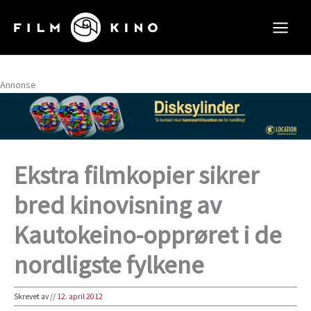
Hopp
rett
til
innholdet
Annonse
Ekstra filmkopier sikrer
bred kinovisning av
Kautokeino-opprøret i de
nordligste fylkene
Skrevet av
//
12. april 2012