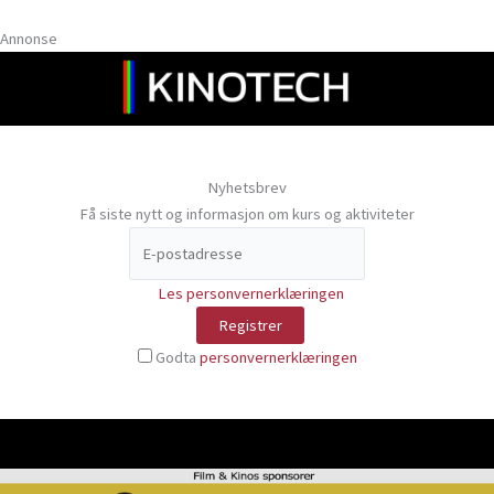
Annonse
Nyhetsbrev
Få siste nytt og informasjon om kurs og aktiviteter
Les personvernerklæringen
Godta
personvernerklæringen