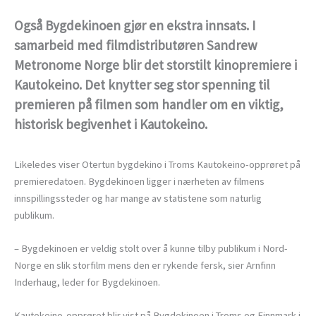
Også Bygdekinoen gjør en ekstra innsats. I
samarbeid med filmdistributøren Sandrew
Metronome Norge blir det storstilt kinopremiere i
Kautokeino. Det knytter seg stor spenning til
premieren på filmen som handler om en viktig,
historisk begivenhet i Kautokeino.
Likeledes viser Otertun bygdekino i Troms Kautokeino-opprøret på
premieredatoen. Bygdekinoen ligger i nærheten av filmens
innspillingssteder og har mange av statistene som naturlig
publikum.
– Bygdekinoen er veldig stolt over å kunne tilby publikum i Nord-
Norge en slik storfilm mens den er rykende fersk, sier Arnfinn
Inderhaug, leder for Bygdekinoen.
Kautokeino-opprøret blir vist på Bygdekinoen i Troms og Finnmark i