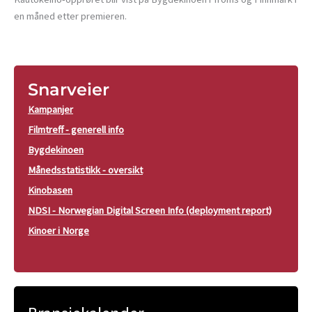
en måned etter premieren.
Snarveier
Kampanjer
Filmtreff - generell info
Bygdekinoen
Månedsstatistikk - oversikt
Kinobasen
NDSI - Norwegian Digital Screen Info (deployment report)
Kinoer i Norge