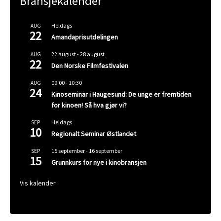
Bransjekalender
Heldags
AUG
22
Amandaprisutdelingen
22 august
-
28 august
AUG
22
Den Norske Filmfestivalen
09:00
-
10:30
AUG
24
Kinoseminar i Haugesund: De unge er fremtiden
for kinoen! Så hva gjør vi?
Heldags
SEP
10
Regionalt Seminar Østlandet
15 september
-
16 september
SEP
15
Grunnkurs for nye i kinobransjen
Vis kalender