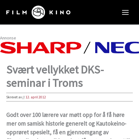
Hopp
rett
til
innholdet
Annonse
Svært vellykket DKS-
seminar i Troms
Skrevet av
//
12. april 2012
Godt over 100 lærere var møtt opp for å få høre
mer om samisk historie generelt og Kautokeino-
opprøret spesielt, få en gjennomgang av