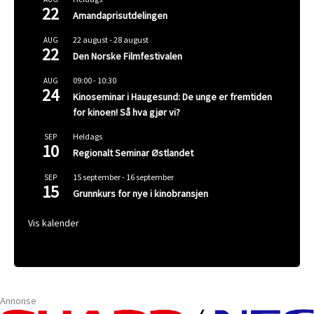
22
Amandaprisutdelingen
22 august
-
28 august
AUG
22
Den Norske Filmfestivalen
09:00
-
10:30
AUG
24
Kinoseminar i Haugesund: De unge er fremtiden
for kinoen! Så hva gjør vi?
Heldags
SEP
10
Regionalt Seminar Østlandet
15 september
-
16 september
SEP
15
Grunnkurs for nye i kinobransjen
Vis kalender
Annonse