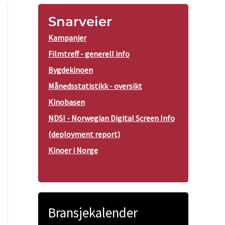
Snarveier
Kampanjer
Filmtreff - generell info
Bygdekinoen
Månedsstatistikk - oversikt
Kinobasen
NDSI - Norwegian Digital Screen Info
(deployment report)
Kinoer i Norge
Bransjekalender