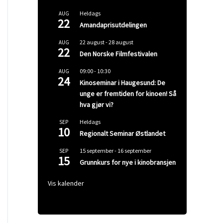
Heldags
AUG
22
Amandaprisutdelingen
22 august
-
28 august
AUG
22
Den Norske Filmfestivalen
09:00
-
10:30
AUG
24
Kinoseminar i Haugesund: De
unge er fremtiden for kinoen! Så
hva gjør vi?
Heldags
SEP
10
Regionalt Seminar Østlandet
15 september
-
16 september
SEP
15
Grunnkurs for nye i kinobransjen
Vis kalender