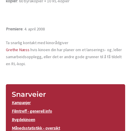
kopier
: 60 byråkopier + 10 RL-kopier
Premiere
: 4. april 2008
Ta snarlig kontakt med kinorådgiver
Grethe Næss
hvis kinoen din har planer om et lanserings- og /eller
samarbeidsopplegg, eller det er andre gode grunner til å få tildelt
en RL-kopi.
Snarveier
Kampanjer
Filmtreff - generell info
Bygdekinoen
Månedsstatistikk - oversikt