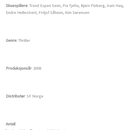
Skuespillere
: Trond Espen Seim, Pia Tjelta, Bjørn Floberg, Iram Haq,
Endre Hellestveit, Fritjof Såheim, Kim Sørensen
Genre
: Thriller
Produksjonsår
: 2008
Distributør
: SF Norge
Antall