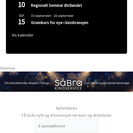
10
Regionalt Seminar Østlandet
15 september
-
16 september
SEP
15
Grunnkurs for nye i kinobransjen
Vis kalender
Annonse
Nyhetsbrev
Få siste nytt og informasjon om kurs og aktiviteter