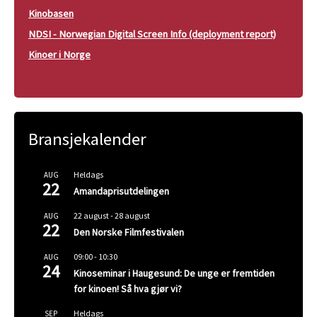
Kinobasen
NDSI - Norwegian Digital Screen Info (deployment report)
Kinoer i Norge
Bransjekalender
Heldags
AUG
22
Amandaprisutdelingen
22 august
-
28 august
AUG
22
Den Norske Filmfestivalen
09:00
-
10:30
AUG
24
Kinoseminar i Haugesund: De unge er fremtiden
for kinoen! Så hva gjør vi?
Heldags
SEP