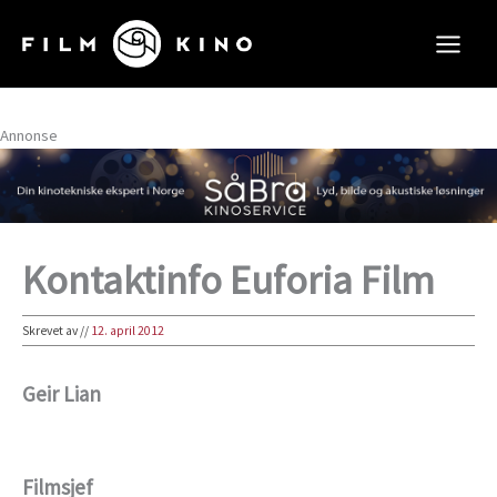
Hopp
rett
til
innholdet
Annonse
Kontaktinfo Euforia Film
Skrevet av
//
12. april 2012
Geir Lian
Filmsjef