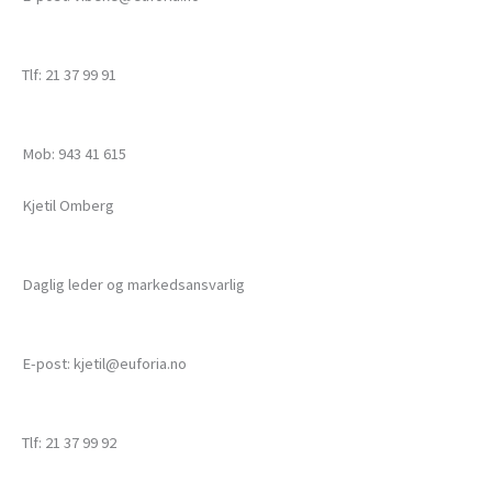
Tlf: 21 37 99 91
Mob: 943 41 615
Kjetil Omberg
Daglig leder og markedsansvarlig
E-post: kjetil@euforia.no
Tlf: 21 37 99 92