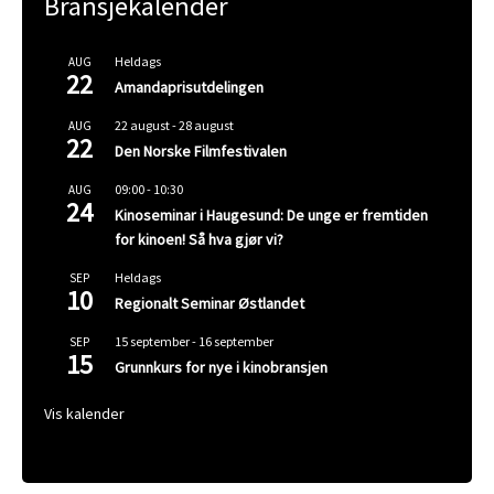
Bransjekalender
Heldags
AUG
22
Amandaprisutdelingen
22 august
-
28 august
AUG
22
Den Norske Filmfestivalen
09:00
-
10:30
AUG
24
Kinoseminar i Haugesund: De unge er fremtiden
for kinoen! Så hva gjør vi?
Heldags
SEP
10
Regionalt Seminar Østlandet
15 september
-
16 september
SEP
15
Grunnkurs for nye i kinobransjen
Vis kalender