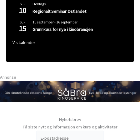
Heldags
SEP
10
Regionalt Seminar Østlandet
15 september
-
16 september
SEP
15
Grunnkurs for nye i kinobransjen
Vis kalender
Annonse
Nyhetsbrev
Få siste nytt og informasjon om kurs og aktiviteter