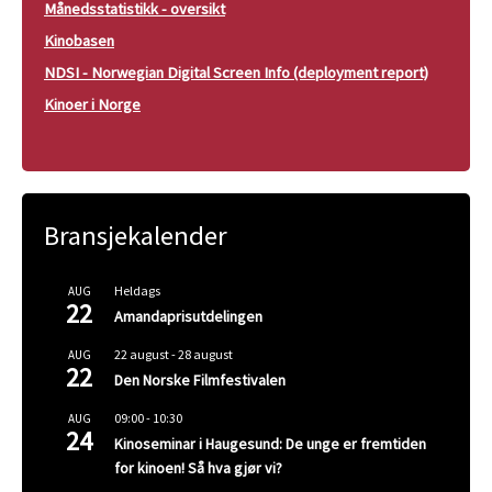
Månedsstatistikk - oversikt
Kinobasen
NDSI - Norwegian Digital Screen Info (deployment report)
Kinoer i Norge
Bransjekalender
Heldags
AUG
22
Amandaprisutdelingen
22 august
-
28 august
AUG
22
Den Norske Filmfestivalen
09:00
-
10:30
AUG
24
Kinoseminar i Haugesund: De unge er fremtiden
for kinoen! Så hva gjør vi?