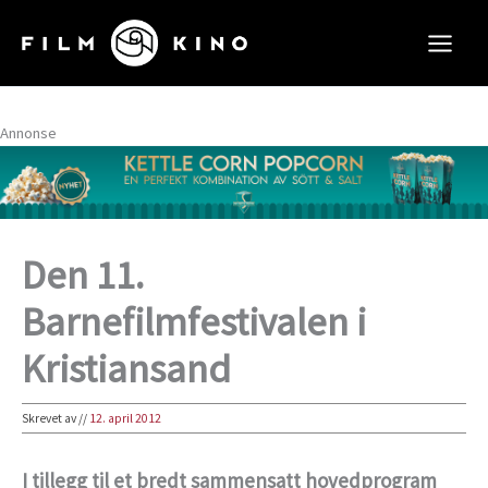
Hopp
rett
til
innholdet
Annonse
Den 11.
Barnefilmfestivalen i
Kristiansand
Skrevet av
//
12. april 2012
I tillegg til et bredt sammensatt hovedprogram