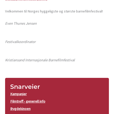
Velkommen til Norges hyggeligste og største barnefilmfestival!
Even Thunes Jensen
Festivalkoordinator
Kristiansand Internasjonale Barnefilmfestival
Snarveier
Kampanjer
Filmtreff - generell info
Bygdekinoen