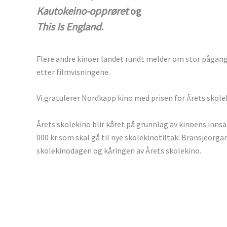
Kautokeino-opprøret
og
This Is England
.
Flere andre kinoer landet rundt melder om stor pågang
etter filmvisningene.
Vi gratulerer Nordkapp kino med prisen for Årets skolek
Årets skolekino blir kåret på grunnlag av kinoens inns
000 kr som skal gå til nye skolekinotiltak. Bransjeorga
skolekinodagen og kåringen av Årets skolekino.