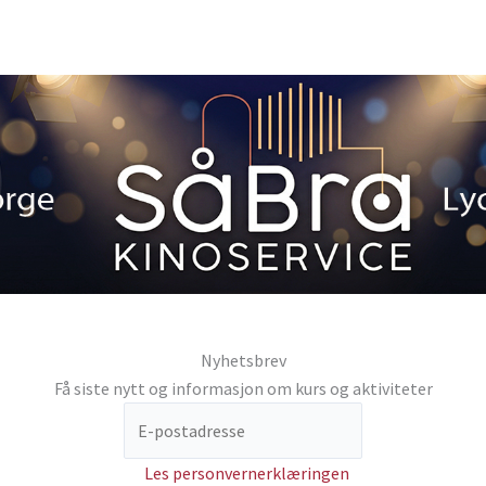
Nyhetsbrev
Få siste nytt og informasjon om kurs og aktiviteter
Les personvernerklæringen