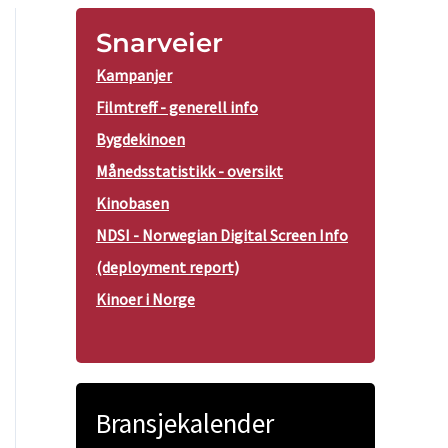
Snarveier
Kampanjer
Filmtreff - generell info
Bygdekinoen
Månedsstatistikk - oversikt
Kinobasen
NDSI - Norwegian Digital Screen Info
(deployment report)
Kinoer i Norge
Bransjekalender