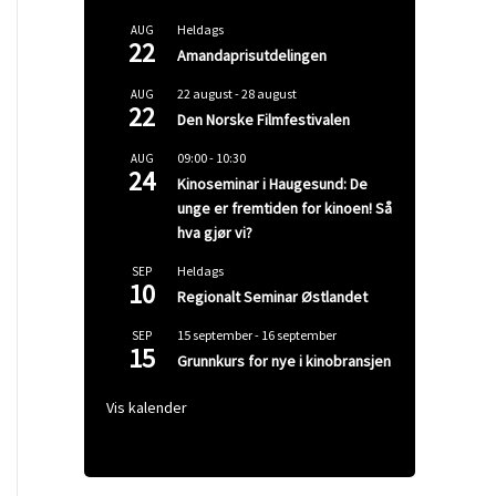
Heldags
AUG
22
Amandaprisutdelingen
22 august
-
28 august
AUG
22
Den Norske Filmfestivalen
09:00
-
10:30
AUG
24
Kinoseminar i Haugesund: De
unge er fremtiden for kinoen! Så
hva gjør vi?
Heldags
SEP
10
Regionalt Seminar Østlandet
15 september
-
16 september
SEP
15
Grunnkurs for nye i kinobransjen
Vis kalender