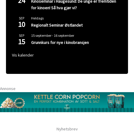
24
Kinoseminar i Haugesund: De unge er fremtiden
for kinoen! Så hva gjør vi?
Heldags
SEP
10
Regionalt Seminar Østlandet
15 september
-
16 september
SEP
15
Grunnkurs for nye i kinobransjen
Vis kalender
Annonse
Nyhetsbrev