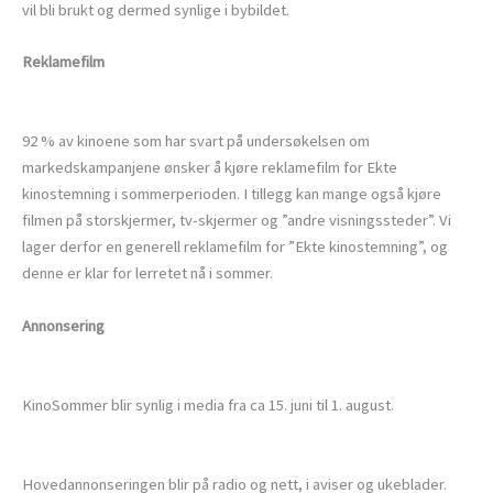
vil bli brukt og dermed synlige i bybildet.
Reklamefilm
92 % av kinoene som har svart på undersøkelsen om
markedskampanjene ønsker å kjøre reklamefilm for Ekte
kinostemning i sommerperioden. I tillegg kan mange også kjøre
filmen på storskjermer, tv-skjermer og ”andre visningssteder”. Vi
lager derfor en generell reklamefilm for ”Ekte kinostemning”, og
denne er klar for lerretet nå i sommer.
Annonsering
KinoSommer blir synlig i media fra ca 15. juni til 1. august.
Hovedannonseringen blir på radio og nett, i aviser og ukeblader.