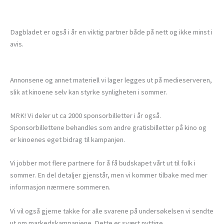
Dagbladet er også i år en viktig partner både på nett og ikke minst i
avis.
Annonsene og annet materiell vi lager legges ut på medieserveren,
slik at kinoene selv kan styrke synligheten i sommer.
MRK! Vi deler ut ca 2000 sponsorbilletter i år også.
Sponsorbillettene behandles som andre gratisbilletter på kino og
er kinoenes eget bidrag til kampanjen.
Vi jobber mot flere partnere for å få budskapet vårt ut til folk i
sommer. En del detaljer gjenstår, men vi kommer tilbake med mer
informasjon nærmere sommeren.
Vi vil også gjerne takke for alle svarene på undersøkelsen vi sendte
ut om markedskampanjene. Dette er svært nyttige