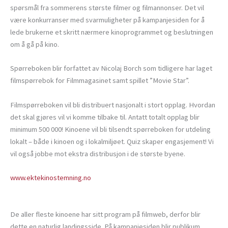
spørsmål fra sommerens største filmer og filmannonser. Det vil
være konkurranser med svarmuligheter på kampanjesiden for å
lede brukerne et skritt nærmere kinoprogrammet og beslutningen
om å gå på kino.
Spørreboken blir forfattet av Nicolaj Borch som tidligere har laget
filmspørrebok for Filmmagasinet samt spillet ”Movie Star”.
Filmspørreboken vil bli distribuert nasjonalt i stort opplag. Hvordan
det skal gjøres vil vi komme tilbake til. Antatt totalt opplag blir
minimum 500 000! Kinoene vil bli tilsendt spørreboken for utdeling
lokalt – både i kinoen og i lokalmiljøet. Quiz skaper engasjement! Vi
vil også jobbe mot ekstra distribusjon i de største byene.
www.ektekinostemning.no
De aller fleste kinoene har sitt program på filmweb, derfor blir
dette en naturlig landingsside. På kampanjesiden blir publikum