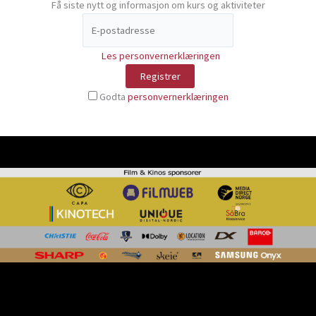
Få siste nytt og informasjon om kurs og aktiviteter
Les personvernerklæringen
Godta
personvernerklæringen