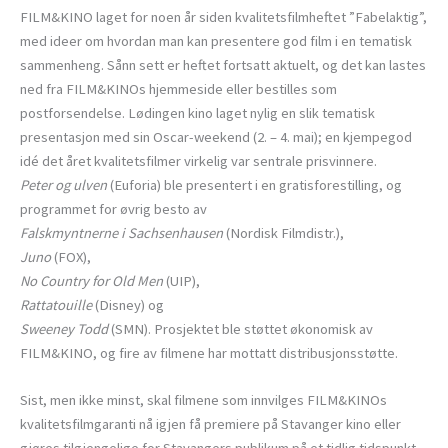
FILM&KINO laget for noen år siden kvalitetsfilmheftet ”Fabelaktig”,
med ideer om hvordan man kan presentere god film i en tematisk
sammenheng. Sånn sett er heftet fortsatt aktuelt, og det kan lastes
ned fra FILM&KINOs hjemmeside eller bestilles som
postforsendelse. Lødingen kino laget nylig en slik tematisk
presentasjon med sin Oscar-weekend (2. – 4. mai); en kjempegod
idé det året kvalitetsfilmer virkelig var sentrale prisvinnere.
Peter og ulven
(Euforia) ble presentert i en gratisforestilling, og
programmet for øvrig besto av
Falskmyntnerne i Sachsenhausen
(Nordisk Filmdistr.),
Juno
(FOX),
No Country for Old Men
(UIP),
Rattatouille
(Disney) og
Sweeney Todd
(SMN). Prosjektet ble støttet økonomisk av
FILM&KINO, og fire av filmene har mottatt distribusjonsstøtte.
Sist, men ikke minst, skal filmene som innvilges FILM&KINOs
kvalitetsfilmgaranti nå igjen få premiere på Stavanger kino eller