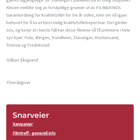
gjøres tilgjengelige for Stavangers publikum på et tidlig tidspunkt.
Kinoen meldte seg av forskjellige grunner ut av FILM&KINOs
Garantiordning for kvalitetsfilm for tre år siden, men ser nå igjen
behovet for å ha et best mulig kvalitetsfilmrepertoar. Det gleder
oss, og betyr at i beste fall kan disse filmene nå få premiere i hele
syv byer: Oslo, Bergen, Trondheim, Stavanger, Kristiansand,
Tromsø og Fredrikstad.
Håkon Skogrand
Filmrådgiver
Snarveier
Kampanjer
Filmtreff - generell info