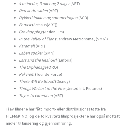
4 måneder, 3 uker og 2 dager
(ART)
Den andre siden
(ART)
Dykkerklokken og sommerfuglen
(SCB)
Forvist
(Arthaus(ART))
Gravhopping
(ActionFilm)
In the Valley of Elah
(Sandrew Metronome, (SMN))
Karamell
(ART)
Laban spøker
(SMN)
Lars and the Real Girl
(Euforia)
The Orphanage
(ORO)
Rekviem
(Tour de Force)
There Will Be Blood
(Disney)
Things We Lost in the Fire
(United Int. Pictures)
Tuyas to ektemenn
(ART)
Ti av filmene har fått import- eller distribusjonsstøtte fra
FILM&KINO, og de to kvalitetsfilmprosjektene har også mottatt
midler til lansering og gjennomføring.