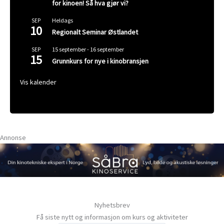
for kinoen! Så hva gjør vi?
Heldags
SEP
10
Regionalt Seminar Østlandet
15 september
-
16 september
SEP
15
Grunnkurs for nye i kinobransjen
Vis kalender
Annonse
Nyhetsbrev
Få siste nytt og informasjon om kurs og aktiviteter