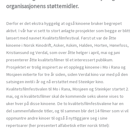
organisasjonens støttemidler.
Derfor er det ekstra hyggelig at også kinoene bruker begrepet
aktivt. I vår har vi sett to stort anlagte prosjekter som begge er blitt
lansert med navnet Kvalitetsfilmfestival. Først ut var de åtte
kinoene i Norsk Kinodrift, Asker, Askim, Halden, Horten, Hønefoss,
Kristiansund og Verdal, som over åtte helger i april, mai og juni
presenterer åtte kvalitetsfilmer til et interessert publikum.
Prosjektet er trolig inspirert av et opplegg kinoene i Mo i Rana og
Mosjøen initierte for tre år siden, siden Verdal kino var med på den
satsingen inntil i år og nå erstattet med Steinkjer kino.
Kvalitetsfilmfestivalen til Mo i Rana, Mosjøen og Steinkjer startet 2.
mai, og ni kvalitetsfilmer skal de kommende seks ukene vises to
uker hver på disse kinoene. De to kvalitetsfilmfestivalene har en
del sammenfallende titler, og til sammen blir det 14 filmer som vi vil
oppmuntre andre kinoer til også å nyttiggjøre seg i sine
repertoarer (her presentert alfabetisk etter norsk tittel):