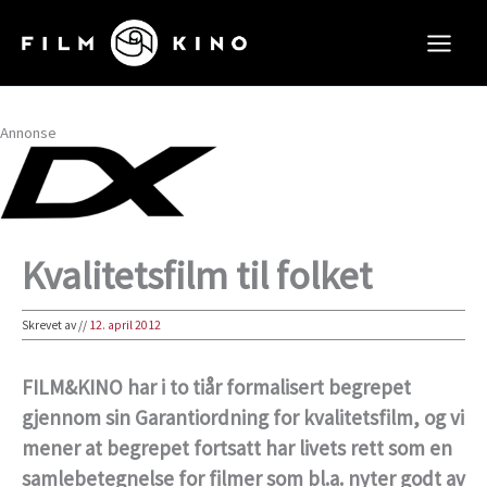
Hopp
rett
til
innholdet
Annonse
Kvalitetsfilm til folket
Skrevet av
//
12. april 2012
FILM&KINO har i to tiår formalisert begrepet
gjennom sin Garantiordning for kvalitetsfilm, og vi
mener at begrepet fortsatt har livets rett som en
samlebetegnelse for filmer som bl.a. nyter godt av