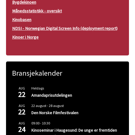
Bygdekinoen
Månedsstatistikk - oversikt
Kinobasen
NDSI - Norwegian Digital Screen Info (deployment report)
Kinoer i Norge
Bransjekalender
Heldags
AUG
22
Amandaprisutdelingen
22 august
-
28 august
AUG
22
Den Norske Filmfestivalen
09:00
-
10:30
AUG
24
Kinoseminar i Haugesund: De unge er fremtiden