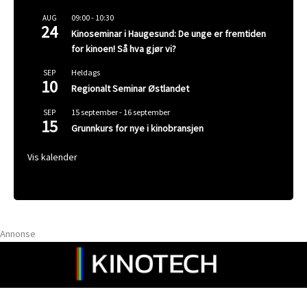
09:00
-
10:30
AUG
24
Kinoseminar i Haugesund: De unge er fremtiden
for kinoen! Så hva gjør vi?
Heldags
SEP
10
Regionalt Seminar Østlandet
15 september
-
16 september
SEP
15
Grunnkurs for nye i kinobransjen
Vis kalender
Annonse