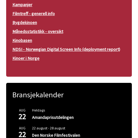
Kampanjer
Filmtreff - generell info
Bygdekinoen
Månedsstatistikk - oversikt
Kinobasen
NDSI - Norwegian Digital Screen Info (deployment report)
Kinoer i Norge
Bransjekalender
Heldags
AUG
22
Amandaprisutdelingen
22 august
-
28 august
AUG
22
Den Norske Filmfestivalen