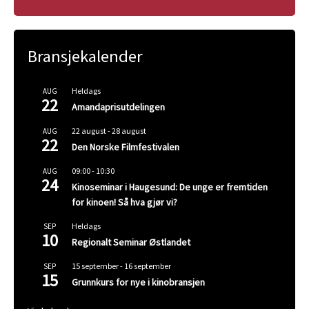
Bransjekalender
Heldags
AUG
22
Amandaprisutdelingen
22 august
-
28 august
AUG
22
Den Norske Filmfestivalen
09:00
-
10:30
AUG
24
Kinoseminar i Haugesund: De unge er fremtiden
for kinoen! Så hva gjør vi?
Heldags
SEP
10
Regionalt Seminar Østlandet
15 september
-
16 september
SEP
15
Grunnkurs for nye i kinobransjen