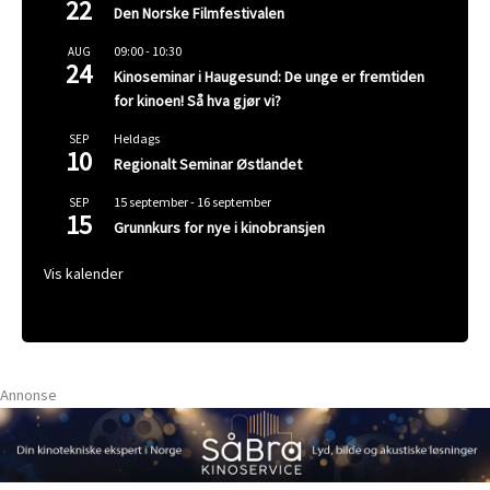
22
Den Norske Filmfestivalen
09:00
-
10:30
AUG
24
Kinoseminar i Haugesund: De unge er fremtiden
for kinoen! Så hva gjør vi?
Heldags
SEP
10
Regionalt Seminar Østlandet
15 september
-
16 september
SEP
15
Grunnkurs for nye i kinobransjen
Vis kalender
Annonse