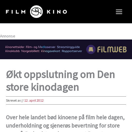
Hopp
rett
til
innholdet
Annonse
Økt oppslutning om Den
store kinodagen
Skrevet av
//
12. april 2012
Over hele landet bød kinoene på film hele dagen,
underholdning og sjenerøs bevertning for store