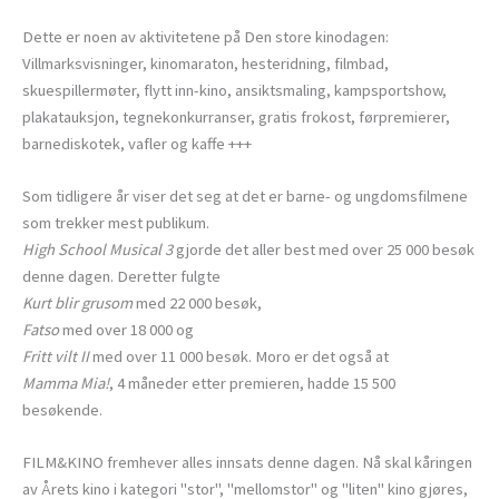
Dette er noen av aktivitetene på Den store kinodagen:
Villmarksvisninger, kinomaraton, hesteridning, filmbad,
skuespillermøter, flytt inn-kino, ansiktsmaling, kampsportshow,
plakatauksjon, tegnekonkurranser, gratis frokost, førpremierer,
barnediskotek, vafler og kaffe +++
Som tidligere år viser det seg at det er barne- og ungdomsfilmene
som trekker mest publikum.
High School Musical 3
gjorde det aller best med over 25 000 besøk
denne dagen. Deretter fulgte
Kurt blir grusom
med 22 000 besøk,
Fatso
med over 18 000 og
Fritt vilt II
med over 11 000 besøk. Moro er det også at
Mamma Mia!
, 4 måneder etter premieren, hadde 15 500
besøkende.
FILM&KINO fremhever alles innsats denne dagen. Nå skal kåringen
av Årets kino i kategori "stor", "mellomstor" og "liten" kino gjøres,