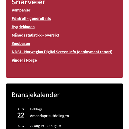
Snarveier
Kampanjer
Filmtreff - generell info
Bygdekinoen
Månedsstatistikk - oversikt
Kinobasen
NDSI - Norwegian Digital Screen Info (deployment report)
Kinoer i Norge
Bransjekalender
Heldags
AUG
22
Amandaprisutdelingen
22 august
-
28 august
AUG