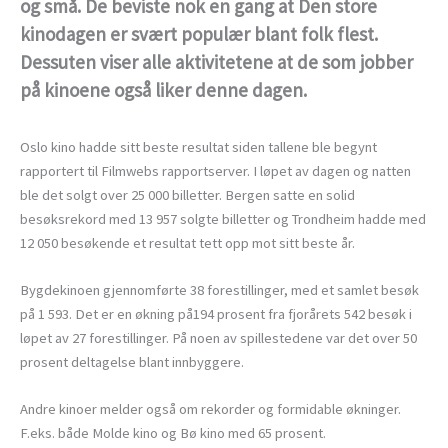
og små. De beviste nok en gang at Den store
kinodagen er svært populær blant folk flest.
Dessuten viser alle aktivitetene at de som jobber
på kinoene også liker denne dagen.
Oslo kino hadde sitt beste resultat siden tallene ble begynt
rapportert til Filmwebs rapportserver. I løpet av dagen og natten
ble det solgt over 25 000 billetter. Bergen satte en solid
besøksrekord med 13 957 solgte billetter og Trondheim hadde med
12 050 besøkende et resultat tett opp mot sitt beste år.
Bygdekinoen gjennomførte 38 forestillinger, med et samlet besøk
på 1 593. Det er en økning på194 prosent fra fjorårets 542 besøk i
løpet av 27 forestillinger. På noen av spillestedene var det over 50
prosent deltagelse blant innbyggere.
Andre kinoer melder også om rekorder og formidable økninger.
F.eks. både Molde kino og Bø kino med 65 prosent.