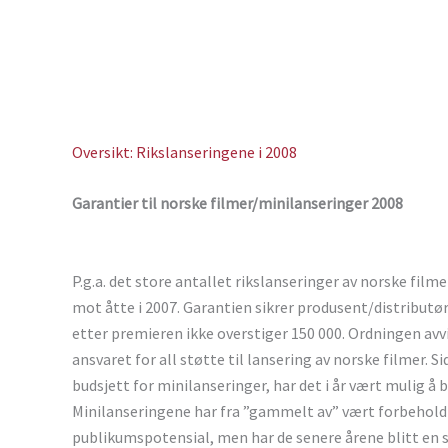
Oversikt: Rikslanseringene i 2008
Garantier til norske filmer/minilanseringer 2008
P.g.a. det store antallet rikslanseringer av norske filme
mot åtte i 2007. Garantien sikrer produsent/distributør 
etter premieren ikke overstiger 150 000. Ordningen avvik
ansvaret for all støtte til lansering av norske filmer. 
budsjett for minilanseringer, har det i år vært mulig å b
Minilanseringene har fra ”gammelt av” vært forbeholdt 
publikumspotensial, men har de senere årene blitt en sv