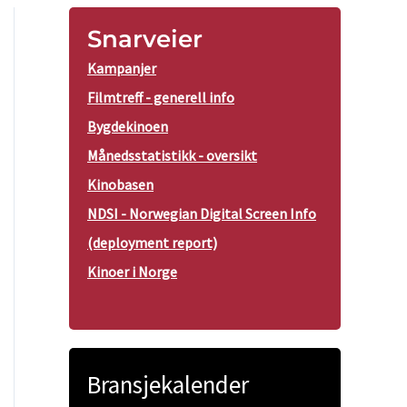
Snarveier
Kampanjer
Filmtreff - generell info
Bygdekinoen
Månedsstatistikk - oversikt
Kinobasen
NDSI - Norwegian Digital Screen Info
(deployment report)
Kinoer i Norge
Bransjekalender