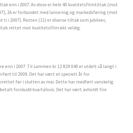
tiltak enn i 2007. Av disse er hele 40 kvalitetsfilmtiltak (mot
007), 26 er forbundet med lansering og markedsføring (mot
ti i 2007). Resten (11) er diverse tiltak som jubileer,
iltak rettet mot kvalitetsfilm økt veldig.
ere enn i 2007. Til sammen kr 12 829 040 er utdelt så langt i
erført til 2009. Det har vært et spesielt år for
prettet før i slutten av mai. Dette har medført vanskelig
etalt forskudd kvartalsvis. Det har vært avholdt fire