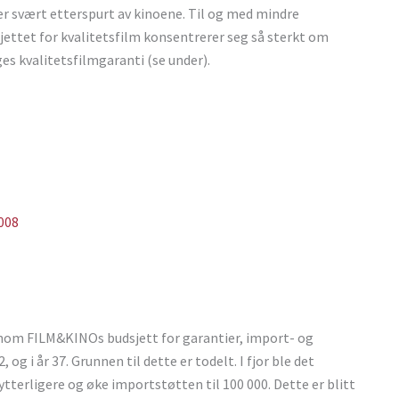
 er svært etterspurt av kinoene. Til og med mindre
sjettet for kvalitetsfilm konsentrerer seg så sterkt om
es kvalitetsfilmgaranti (se under).
2008
jennom FILM&KINOs budsjett for garantier, import- og
, og i år 37. Grunnen til dette er todelt. I fjor ble det
tterligere og øke importstøtten til 100 000. Dette er blitt