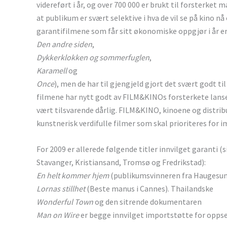
videreført i år, og over 700 000 er brukt til forsterket
at publikum er svært selektive i hva de vil se på kino n
garantifilmene som får sitt økonomiske oppgjør i år e
Den andre siden
,
Dykkerklokken og sommerfuglen
,
Karamell
og
Once
), men de har til gjengjeld gjort det svært godt ti
filmene har nytt godt av FILM&KINOs forsterkete lanse
vært tilsvarende dårlig. FILM&KINO, kinoene og distribu
kunstnerisk verdifulle filmer som skal prioriteres for 
For 2009 er allerede følgende titler innvilget garanti 
Stavanger, Kristiansand, Tromsø og Fredrikstad):
En helt kommer hjem
(publikumsvinneren fra Haugesun
Lornas stillhet
(Beste manus i Cannes). Thailandske
Wonderful Town
og den sitrende dokumentaren
Man on Wire
er begge innvilget importstøtte for oppse