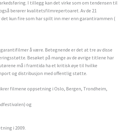
 markedsføring. I tillegg kan det virke som om tendensen til
å også berører kvalitetsfilmrepertoaret. Av de 21
r det kun fire som har spilt inn mer enn garantirammen (
l garantifilmer å være. Betegnende er det at tre av disse
ringsstøtte. Besøket på mange av de øvrige titlene har
tørene må i framtida ha et kritisk øye til hvilke
import og distribusjon med offentlig støtte.
(sikrer filmene oppsetning i Oslo, Bergen, Trondheim,
dfestivalen) og
tning i 2009.