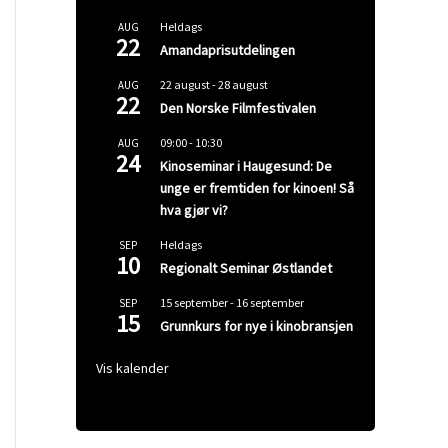
Heldags
AUG
22
Amandaprisutdelingen
22 august
-
28 august
AUG
22
Den Norske Filmfestivalen
09:00
-
10:30
AUG
24
Kinoseminar i Haugesund: De
unge er fremtiden for kinoen! Så
hva gjør vi?
Heldags
SEP
10
Regionalt Seminar Østlandet
15 september
-
16 september
SEP
15
Grunnkurs for nye i kinobransjen
Vis kalender