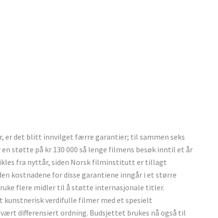
r, er det blitt innvilget færre garantier; til sammen seks
en støtte på kr 130 000 så lenge filmens besøk inntil et år
les fra nyttår, siden Norsk filminstitutt er tillagt
Siden kostnadene for disse garantiene inngår i et større
ruke flere midler til å støtte internasjonale titler.
kunstnerisk verdifulle filmer med et spesielt
ært differensiert ordning. Budsjettet brukes nå også til