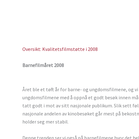
Oversikt: Kvalitetsfilmstøtte i 2008
Barnefilmåret 2008
Året ble et tøft år for barne- og ungdomsfilmene, og vi 
ungdomsfilmene med å oppnå et godt besøk innen målgr
tatt godt i mot av sitt nasjonale publikum. Slik sett f
nasjonale andelen av kinobesøket går mest på bekostn
holder seg mer stabil.
Denne trenden ser vi også på barnefilmene hvor det hel