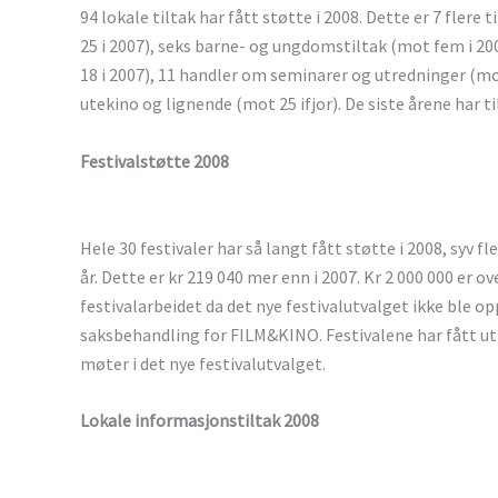
94 lokale tiltak har fått støtte i 2008. Dette er 7 flere 
25 i 2007), seks barne- og ungdomstiltak (mot fem i 2
18 i 2007), 11 handler om seminarer og utredninger (mot 
utekino og lignende (mot 25 ifjor). De siste årene har t
Festivalstøtte 2008
Hele 30 festivaler har så langt fått støtte i 2008, syv fl
år. Dette er kr 219 040 mer enn i 2007. Kr 2 000 000 er ov
festivalarbeidet da det nye festivalutvalget ikke ble op
saksbehandling for FILM&KINO. Festivalene har fått utb
møter i det nye festivalutvalget.
Lokale informasjonstiltak 2008