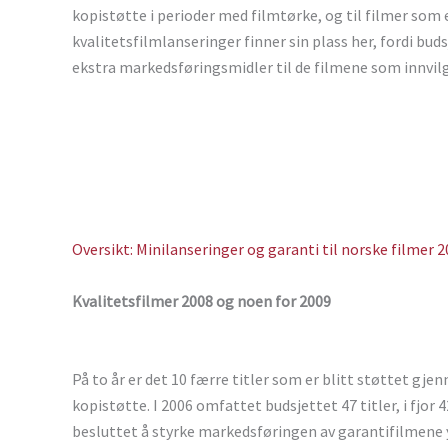
kopistøtte i perioder med filmtørke, og til filmer som
kvalitetsfilmlanseringer finner sin plass her, fordi bud
ekstra markedsføringsmidler til de filmene som innvilg
Oversikt: Minilanseringer og garanti til norske filmer 
Kvalitetsfilmer 2008 og noen for 2009
På to år er det 10 færre titler som er blitt støttet g
kopistøtte. I 2006 omfattet budsjettet 47 titler, i fjor 42
besluttet å styrke markedsføringen av garantifilmene y