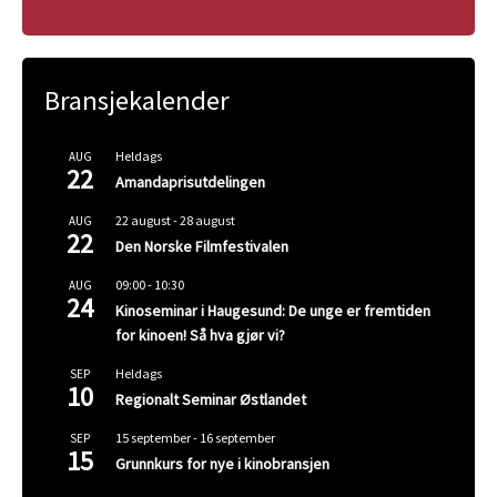
Bransjekalender
Heldags
AUG
22
Amandaprisutdelingen
22 august
-
28 august
AUG
22
Den Norske Filmfestivalen
09:00
-
10:30
AUG
24
Kinoseminar i Haugesund: De unge er fremtiden
for kinoen! Så hva gjør vi?
Heldags
SEP
10
Regionalt Seminar Østlandet
15 september
-
16 september
SEP
15
Grunnkurs for nye i kinobransjen