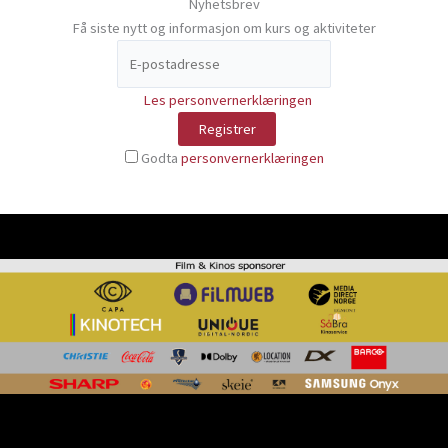
Nyhetsbrev
Få siste nytt og informasjon om kurs og aktiviteter
Les personvernerklæringen
Godta
personvernerklæringen