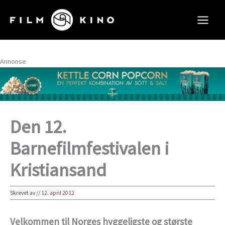
Hopp
rett
til
innholdet
Annonse
Den 12.
Barnefilmfestivalen i
Kristiansand
Skrevet av
//
12. april 2012
Velkommen til Norges hyggeligste og største