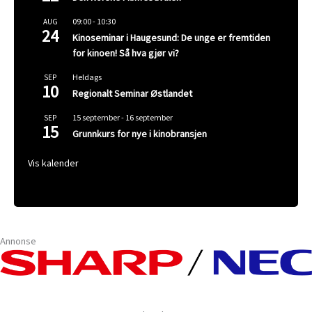
09:00
-
10:30
AUG
24
Kinoseminar i Haugesund: De unge er fremtiden
for kinoen! Så hva gjør vi?
Heldags
SEP
10
Regionalt Seminar Østlandet
15 september
-
16 september
SEP
15
Grunnkurs for nye i kinobransjen
Vis kalender
Annonse