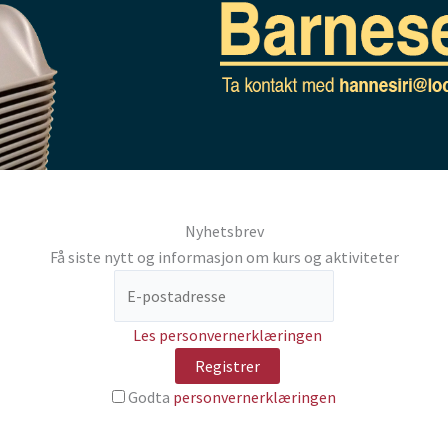
Nyhetsbrev
Få siste nytt og informasjon om kurs og aktiviteter
Les personvernerklæringen
Godta
personvernerklæringen