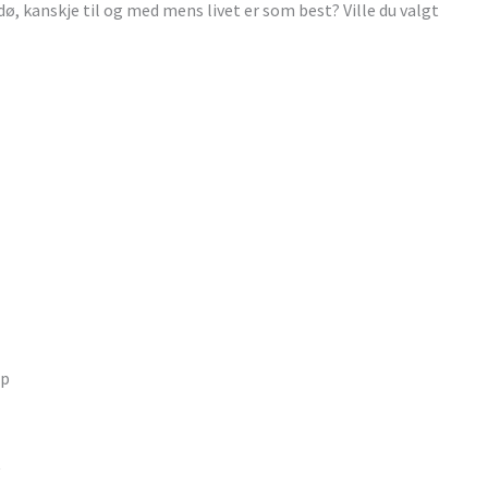
dø, kanskje til og med mens livet er som best? Ville du valgt
ap
t