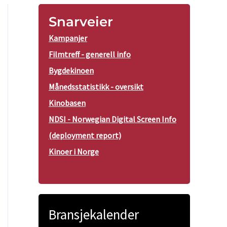
Snarveier
Kampanjer
Filmtreff - generell info
Bygdekinoen
Månedsstatistikk - oversikt
Kinobasen
NDSI - Norwegian Digital Screen Info
(deployment report)
Kinoer i Norge
Bransjekalender