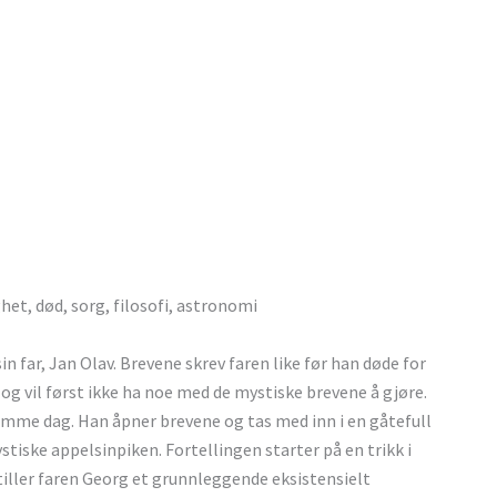
het, død, sorg, filosofi, astronomi
n far, Jan Olav. Brevene skrev faren like før han døde for
 og vil først ikke ha noe med de mystiske brevene å gjøre.
samme dag. Han åpner brevene og tas med inn i en gåtefull
stiske appelsinpiken. Fortellingen starter på en trikk i
stiller faren Georg et grunnleggende eksistensielt