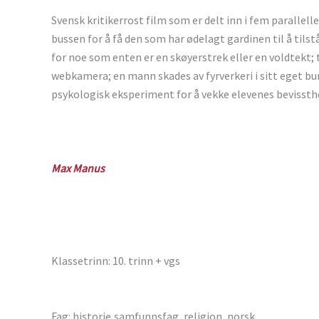
Svensk kritikerrost film som er delt inn i fem parallelle
bussen for å få den som har ødelagt gardinen til å tils
for noe som enten er en skøyerstrek eller en voldtekt
webkamera; en mann skades av fyrverkeri i sitt eget bur
psykologisk eksperiment for å vekke elevenes bevissthe
Max Manus
Klassetrinn: 10. trinn + vgs
Fag: historie,samfunnsfag, religion, norsk