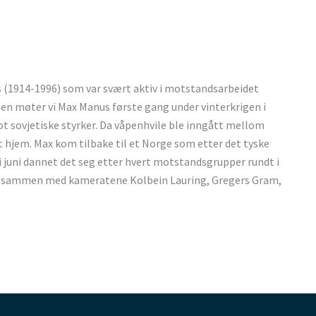
 (1914-1996) som var svært aktiv i motstandsarbeidet
men møter vi Max Manus første gang under vinterkrigen i
mot sovjetiske styrker. Da våpenhvile ble inngått mellom
dt hjem. Max kom tilbake til et Norge som etter det tyske
te i juni dannet det seg etter hvert motstandsgrupper rundt i
en sammen med kameratene Kolbein Lauring, Gregers Gram,