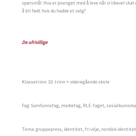
spørsmål: Hva er poenget med å leve når vi likevel skal 
å bli født hvis du hadde et valg?
De ufrivillige
Klassetrinn: 10. trinn + videregående skole
Fag: Samfunnsfag, mediefag, RLE-faget, sosialkunnsk
Tema: gruppepress, identitet, fri vilje, nordisk identite