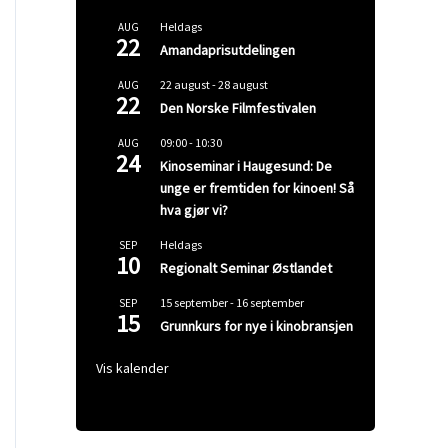
Heldags
AUG
22
Amandaprisutdelingen
22 august
-
28 august
AUG
22
Den Norske Filmfestivalen
09:00
-
10:30
AUG
24
Kinoseminar i Haugesund: De
unge er fremtiden for kinoen! Så
hva gjør vi?
Heldags
SEP
10
Regionalt Seminar Østlandet
15 september
-
16 september
SEP
15
Grunnkurs for nye i kinobransjen
Vis kalender