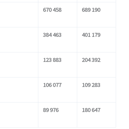
670 458
689 190
384 463
401 179
123 883
204 392
106 077
109 283
89 976
180 647