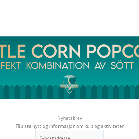
Nyhetsbrev
Få siste nytt og informasjon om kurs og aktiviteter