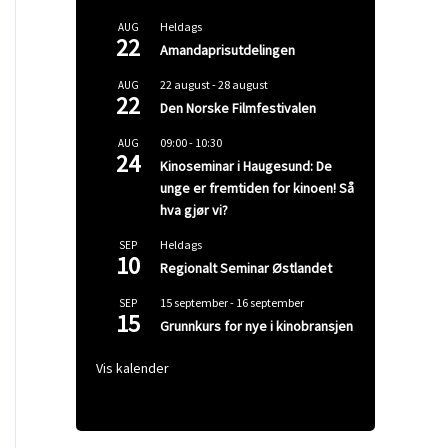
Heldags
AUG
22
Amandaprisutdelingen
22 august
-
28 august
AUG
22
Den Norske Filmfestivalen
09:00
-
10:30
AUG
24
Kinoseminar i Haugesund: De
unge er fremtiden for kinoen! Så
hva gjør vi?
Heldags
SEP
10
Regionalt Seminar Østlandet
15 september
-
16 september
SEP
15
Grunnkurs for nye i kinobransjen
Vis kalender