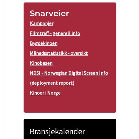
Snarveier
Kampanjer
Filmtreff - generell info
Bygdekinoen
Månedsstatistikk - oversikt
Kinobasen
NDSI - Norwegian Digital Screen Info
(deployment report)
Kinoer i Norge
Bransjekalender