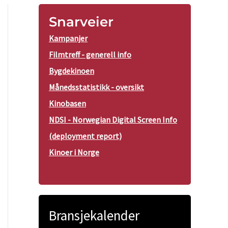
Snarveier
Kampanjer
Filmtreff - generell info
Bygdekinoen
Månedsstatistikk - oversikt
Kinobasen
NDSI - Norwegian Digital Screen Info
(deployment report)
Kinoer i Norge
Bransjekalender