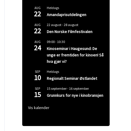
Heldags
AUG
22
Amandaprisutdelingen
22 august
-
28 august
AUG
22
Den Norske Filmfestivalen
09:00
-
10:30
AUG
24
Kinoseminar i Haugesund: De
unge er fremtiden for kinoen! Så
hva gjør vi?
Heldags
SEP
10
Regionalt Seminar Østlandet
15 september
-
16 september
SEP
15
Grunnkurs for nye i kinobransjen
Vis kalender