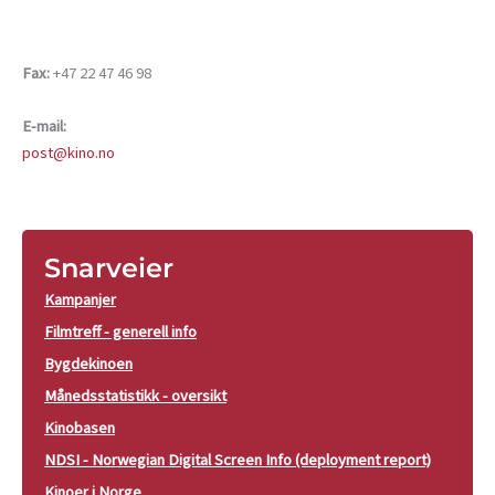
Fax:
+47 22 47 46 98
E-mail:
post@kino.no
Snarveier
Kampanjer
Filmtreff - generell info
Bygdekinoen
Månedsstatistikk - oversikt
Kinobasen
NDSI - Norwegian Digital Screen Info (deployment report)
Kinoer i Norge