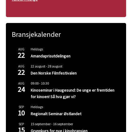
Bransjekalender
Heldags
AUG
22
Amandaprisutdelingen
22 august
-
28 august
AUG
22
Den Norske Filmfestivalen
09:00
-
10:30
AUG
24
Kinoseminar i Haugesund: De unge er fremtiden
for kinoen! Så hva gjør vi?
Heldags
SEP
10
Regionalt Seminar Østlandet
15 september
-
16 september
SEP
15
Grunnkurs for nye i kinobransjen