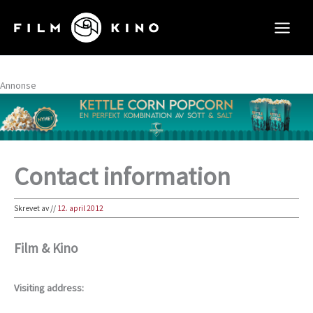
Hopp
rett
til
innholdet
Annonse
Contact information
Skrevet av
//
12. april 2012
Film & Kino
Visiting address: