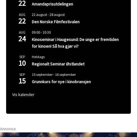
22
Amandaprisutdelingen
22 august
-
28 august
AUG
22
Den Norske Filmfestivalen
09:00
-
10:30
AUG
24
Kinoseminar i Haugesund: De unge er fremtiden
for kinoen! Så hva gjør vi?
Heldags
SEP
10
Regionalt Seminar Østlandet
15 september
-
16 september
SEP
15
Grunnkurs for nye i kinobransjen
Vis kalender
Annonse