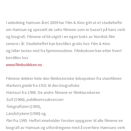
I anledning Hamsun-året 2009 har Film & Kino gitt ut et studiehefte
om Hamsun og spesielt de seks filmene som er basert på hans verk
og biografi. Filmene vil bli utgitt i en egen boks av Nordisk film
senere i år. Studieheftet kan bestilles gratis hos Film & Kino
og/eller lastes ned fra hjemmesidene. Filmboksen kan etter hvert
bestilles hos
www.filmbutikken.no
.
Filmene dekker hele den filmhistoriske tidsepoken fra stumfilmen
Markens grøde
fra 1921 til den biografiske
Hamsun
fra 1996. De andre filmene er filmklassikeren
Sult
(1966), publikumssuksessen
Telegrafisten
(1993),
Landstrykere
(1990) og
Pan
fra 1995. Heftet inneholder foruten oppgaver til alle filmene en
biografi av Hamsun og utfordringene med å overføre Hamsuns verk