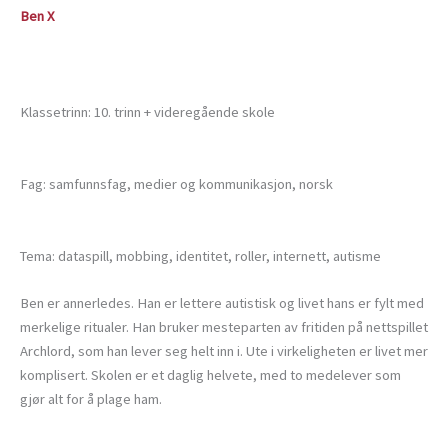
Ben X
Klassetrinn: 10. trinn + videregående skole
Fag: samfunnsfag, medier og kommunikasjon, norsk
Tema: dataspill, mobbing, identitet, roller, internett, autisme
Ben er annerledes. Han er lettere autistisk og livet hans er fylt med
merkelige ritualer. Han bruker mesteparten av fritiden på nettspillet
Archlord, som han lever seg helt inn i. Ute i virkeligheten er livet mer
komplisert. Skolen er et daglig helvete, med to medelever som
gjør alt for å plage ham.