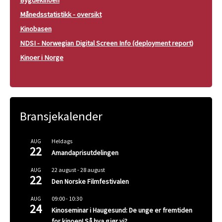
Månedsstatistikk - oversikt
Kinobasen
NDSI - Norwegian Digital Screen Info (deployment report)
Kinoer i Norge
Bransjekalender
Heldags
AUG
22
Amandaprisutdelingen
22 august
-
28 august
AUG
22
Den Norske Filmfestivalen
09:00
-
10:30
AUG
24
Kinoseminar i Haugesund: De unge er fremtiden
for kinoen! Så hva gjør vi?