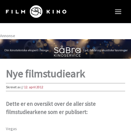
Hopp
rett
til
innholdet
Annonse
Nye filmstudieark
Skrevet av
//
12. april 2012
Dette er en oversikt over de aller siste
filmstudiearkene som er publisert:
Vegas