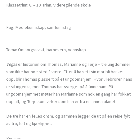
Klassetrinn: 8. – 10. Trinn, videregående skole
Fag: Mediekunnskap, samfunnsfag
Tema: Omsorgssvikt, barnevern, vennskap
Vegas
er historien om Thomas, Marianne og Terje – tre ungdommer
som ikke har noe sted å være. Etter å ha sett sin mor bli banket
opp, blir Thomas plassert på et ungdomshjem. Hvor lillebroren hans
er vil ingen si, men Thomas har sverget på å finne ham. På
ungdomshjemmet møter han Marianne som nok en gang har føkket
opp alt, og Terje som virker som han er fra en annen planet.
De tre har en felles drøm, og sammen legger de ut på en reise fylt
av tro, hat og kjærlighet.
Knerten