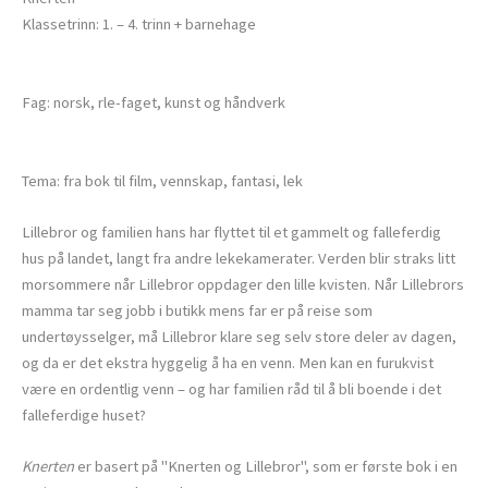
Klassetrinn: 1. – 4. trinn + barnehage
Fag: norsk, rle-faget, kunst og håndverk
Tema: fra bok til film, vennskap, fantasi, lek
Lillebror og familien hans har flyttet til et gammelt og falleferdig
hus på landet, langt fra andre lekekamerater. Verden blir straks litt
morsommere når Lillebror oppdager den lille kvisten. Når Lillebrors
mamma tar seg jobb i butikk mens far er på reise som
undertøysselger, må Lillebror klare seg selv store deler av dagen,
og da er det ekstra hyggelig å ha en venn. Men kan en furukvist
være en ordentlig venn – og har familien råd til å bli boende i det
falleferdige huset?
Knerten
er basert på "Knerten og Lillebror", som er første bok i en