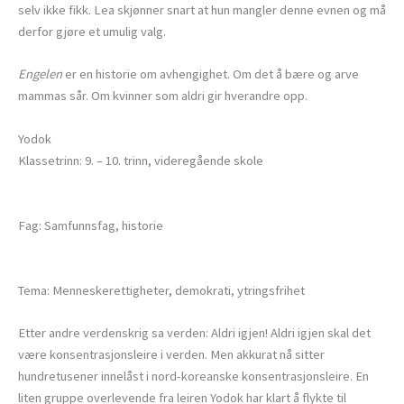
selv ikke fikk. Lea skjønner snart at hun mangler denne evnen og må
derfor gjøre et umulig valg.
Engelen
er en historie om avhengighet. Om det å bære og arve
mammas sår. Om kvinner som aldri gir hverandre opp.
Yodok
Klassetrinn: 9. – 10. trinn, videregående skole
Fag: Samfunnsfag, historie
Tema: Menneskerettigheter, demokrati, ytringsfrihet
Etter andre verdenskrig sa verden: Aldri igjen! Aldri igjen skal det
være konsentrasjonsleire i verden. Men akkurat nå sitter
hundretusener innelåst i nord-koreanske konsentrasjonsleire. En
liten gruppe overlevende fra leiren Yodok har klart å flykte til