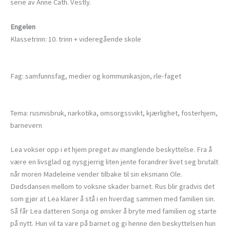
serie av Anne Cath. Vestly.
Engelen
Klassetrinn: 10. trinn + videregående skole
Fag: samfunnsfag, medier og kommunikasjon, rle-faget
Tema: rusmisbruk, narkotika, omsorgssvikt, kjærlighet, fosterhjem,
barnevern
Lea vokser opp i et hjem preget av manglende beskyttelse. Fra å
være en livsglad og nysgjerrig liten jente forandrer livet seg brutalt
når moren Madeleine vender tilbake til sin eksmann Ole.
Dødsdansen mellom to voksne skader barnet. Rus blir gradvis det
som gjør at Lea klarer å stå i en hverdag sammen med familien sin.
Så får Lea datteren Sonja og ønsker å bryte med familien og starte
på nytt. Hun vil ta vare på barnet og gi henne den beskyttelsen hun