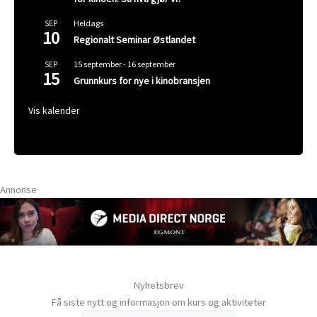
Heldags
SEP
10
Regionalt Seminar Østlandet
15 september
-
16 september
SEP
15
Grunnkurs for nye i kinobransjen
Vis kalender
Annonse
Nyhetsbrev
Få siste nytt og informasjon om kurs og aktiviteter