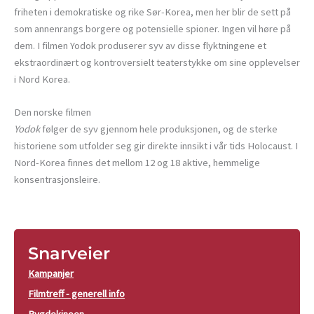
friheten i demokratiske og rike Sør-Korea, men her blir de sett på
som annenrangs borgere og potensielle spioner. Ingen vil høre på
dem. I filmen Yodok produserer syv av disse flyktningene et
ekstraordinært og kontroversielt teaterstykke om sine opplevelser
i Nord Korea.
Den norske filmen
Yodok
følger de syv gjennom hele produksjonen, og de sterke
historiene som utfolder seg gir direkte innsikt i vår tids Holocaust. I
Nord-Korea finnes det mellom 12 og 18 aktive, hemmelige
konsentrasjonsleire.
Snarveier
Kampanjer
Filmtreff - generell info
Bygdekinoen