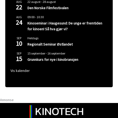
22 august
-
28 august
AUG
22
Den Norske Filmfestivalen
09:00
-
10:30
AUG
24
Kinoseminar i Haugesund: De unge er fremtiden
for kinoen! Så hva gjør vi?
Heldags
SEP
10
Regionalt Seminar Østlandet
15 september
-
16 september
SEP
15
Grunnkurs for nye i kinobransjen
Vis kalender
Annonse