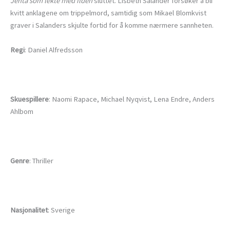
Jenta som lekte med ilden
sluttet. Lisbeth Salander forsøker å bli
kvitt anklagene om trippelmord, samtidig som Mikael Blomkvist
graver i Salanders skjulte fortid for å komme nærmere sannheten.
Regi
: Daniel Alfredsson
Skuespillere
: Naomi Rapace, Michael Nyqvist, Lena Endre, Anders
Ahlbom
Genre
: Thriller
Nasjonalitet
: Sverige