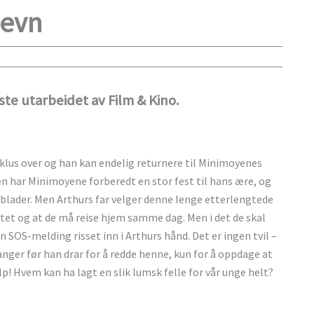
hevn
iste utarbeidet av Film & Kino.
syklus over og han kan endelig returnere til Minimoyenes
en har Minimoyene forberedt en stor fest til hans ære, og
seblader. Men Arthurs far velger denne lenge etterlengtede
rtet og at de må reise hjem samme dag. Men i det de skal
 SOS-melding risset inn i Arthurs hånd. Det er ingen tvil –
anger før han drar for å redde henne, kun for å oppdage at
! Hvem kan ha lagt en slik lumsk felle for vår unge helt?