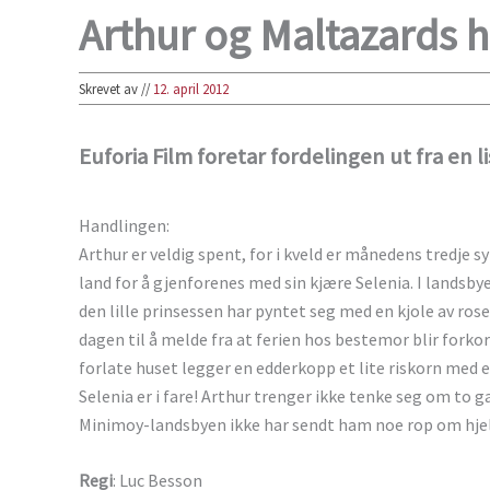
Arthur og Maltazards 
Skrevet av
//
12. april 2012
Euforia Film foretar fordelingen ut fra en l
Handlingen:
Arthur er veldig spent, for i kveld er månedens tredje 
land for å gjenforenes med sin kjære Selenia. I landsby
den lille prinsessen har pyntet seg med en kjole av ro
dagen til å melde fra at ferien hos bestemor blir forko
forlate huset legger en edderkopp et lite riskorn med en
Selenia er i fare! Arthur trenger ikke tenke seg om to g
Minimoy-landsbyen ikke har sendt ham noe rop om hjelp
Regi
: Luc Besson