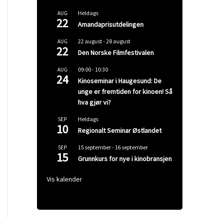
Heldags
AUG
22
Amandaprisutdelingen
22 august
-
28 august
AUG
22
Den Norske Filmfestivalen
09:00
-
10:30
AUG
24
Kinoseminar i Haugesund: De
unge er fremtiden for kinoen! Så
hva gjør vi?
Heldags
SEP
10
Regionalt Seminar Østlandet
15 september
-
16 september
SEP
15
Grunnkurs for nye i kinobransjen
Vis kalender