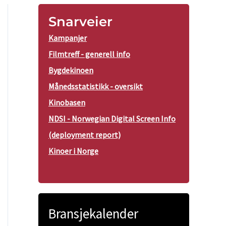
Snarveier
Kampanjer
Filmtreff - generell info
Bygdekinoen
Månedsstatistikk - oversikt
Kinobasen
NDSI - Norwegian Digital Screen Info
(deployment report)
Kinoer i Norge
Bransjekalender