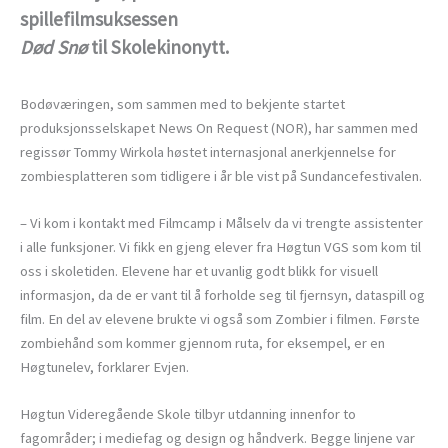
spillefilmsuksessen
Død Snø
til Skolekinonytt.
Bodøværingen, som sammen med to bekjente startet
produksjonsselskapet News On Request (NOR), har sammen med
regissør Tommy Wirkola høstet internasjonal anerkjennelse for
zombiesplatteren som tidligere i år ble vist på Sundancefestivalen.
– Vi kom i kontakt med Filmcamp i Målselv da vi trengte assistenter
i alle funksjoner. Vi fikk en gjeng elever fra Høgtun VGS som kom til
oss i skoletiden. Elevene har et uvanlig godt blikk for visuell
informasjon, da de er vant til å forholde seg til fjernsyn, dataspill og
film. En del av elevene brukte vi også som Zombier i filmen. Første
zombiehånd som kommer gjennom ruta, for eksempel, er en
Høgtunelev, forklarer Evjen.
Høgtun Videregående Skole tilbyr utdanning innenfor to
fagområder; i mediefag og design og håndverk. Begge linjene var