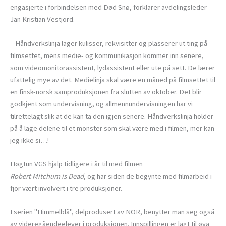
engasjerte i forbindelsen med Død Snø, forklarer avdelingsleder
Jan Kristian Vestjord.
– Håndverkslinja lager kulisser, rekvisitter og plasserer ut ting på
filmsettet, mens medie- og kommunikasjon kommer inn senere,
som videomonitorassistent, lydassistent eller ute på sett. De lærer
ufattelig mye av det. Medielinja skal være en måned på filmsettet til
en finsk-norsk samproduksjonen fra slutten av oktober. Det blir
godkjent som undervisning, og allmennundervisningen har vi
tilrettelagt slik at de kan ta den igjen senere. Håndverkslinja holder
på å lage delene til et monster som skal være med i filmen, mer kan
jeg ikke si…!
Høgtun VGS hjalp tidligere i år til med filmen
Robert Mitchum is Dead
, og har siden de begynte med filmarbeid i
fjor vært involvert i tre produksjoner.
I serien "Himmelblå", delprodusert av NOR, benytter man seg også
av videregåendeelever i produksjonen. Innspillingen er lagt til øya