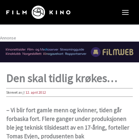
Hopp
rett
til
innholdet
Annonse
Den skal tidlig krøkes…
Skrevet av
//
12. april 2012
– Vi blir fort gamle menn og kvinner, tiden går
forbaska fort. Flere ganger under produksjonen
ble jeg teknisk tilsidesatt av en 17-åring, forteller
Tomas Evjen, produsenten bak