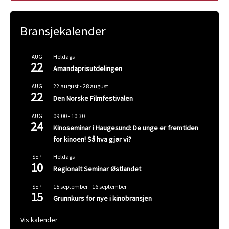
Bransjekalender
Heldags
AUG
22
Amandaprisutdelingen
22 august
-
28 august
AUG
22
Den Norske Filmfestivalen
09:00
-
10:30
AUG
24
Kinoseminar i Haugesund: De unge er fremtiden
for kinoen! Så hva gjør vi?
Heldags
SEP
10
Regionalt Seminar Østlandet
15 september
-
16 september
SEP
15
Grunnkurs for nye i kinobransjen
Vis kalender