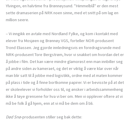
Ylvingen, en halvtime fra Brønnøysund. "Himmelblå" er den mest
sette dramaserien på NRK noen sinne, med et snitt på om lag en
million seere.
– Vi inngikk en avtale med Nordland Fylke, og kom i kontakt med
elever fra Mosjøen og Brønnøy VGS, forteller NOR-produsent
Trond Eliassen. Jeg gjorde innledningsvis en foredragsrunde med
NRK-produsent Tore Bergstrøm, hvor vi snakket om hvordan det er
å jobbe i film. Det kan være mindre glamorøst enn man innbiller seg
på andre siden av kameraet, og det er viktig å være klar over når
man blir satt til å jobbe med logistikk, ordne med at maten kommer
på plass i tide og å finne bortkomne papirer. Vi er bevisste på at det
er skoleelever vi forholder oss til, og ønsker i arbeidssammenheng
ikke å tøye grensene for hva vi ber om. Men vi opplever oftere at vi
må be folk å gå hjem, enn at vi må be dem om å bli.
Død Snø
-produsenten stiller seg bak dette: