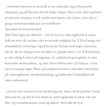
– Arbeidet elevene er med på er en realistisk og profesjonell
situasjon, og på film kan det bli lange dager. Men vi har aldri opplevd
at elevene vil hjem, vi må sende dem hjem, sier Evjen, som nå er i
gang med preproduksjon av kortfilmen
Sporløst Forsvunnet
med
Død Snø
-regissør Wirkola. – Det er lurt av videregående å satse
folk inn mot vår verden, det er en unik mulighet for å få erfaring mot
arbeidslivet. Vi trenger også historier fortalt med unge stemmer,
det er alt for mange som fortelles av gamle menn. For å få til dette,
er det viktig å satse på miljøene. To vellykkede prosjekter er den
kulturelle skolesekken, og den store filmfesten i 10. klasse. Vi har
sett at mange lager filmer på ungdomsskolen, men ikke fortsetter
på videregående. Medieutdanning og kulturelle fritidstilbud må
være nøkkelord.
– Det er stor interesse for mediefagene, føyer NOR-partner Trond
Eliassen til, og det er bra tenkt av videregående å satse. Før var
film- og mediebransjen smal og lukket. Med alle de nye