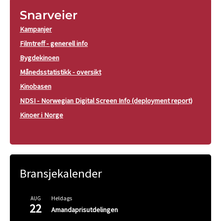
Snarveier
Kampanjer
Filmtreff - generell info
Bygdekinoen
Månedsstatistikk - oversikt
Kinobasen
NDSI - Norwegian Digital Screen Info (deployment report)
Kinoer i Norge
Bransjekalender
Heldags
AUG
22
Amandaprisutdelingen