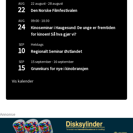
22 august
-
28 august
AUG
22
Den Norske Filmfestivalen
09:00
-
10:30
AUG
24
Kinoseminar i Haugesund: De unge er fremtiden
for kinoen! Så hva gjør vi?
Heldags
SEP
10
Regionalt Seminar Østlandet
15 september
-
16 september
SEP
15
Grunnkurs for nye i kinobransjen
Vis kalender
Annonse