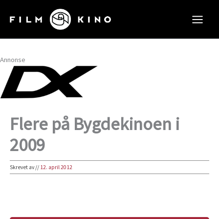
Hopp
rett
til
innholdet
Annonse
Flere på Bygdekinoen i
2009
Skrevet av
//
12. april 2012