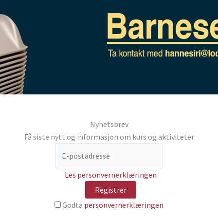
Nyhetsbrev
Få siste nytt og informasjon om kurs og aktiviteter
Les personvernerklæringen
Godta
personvernerklæringen