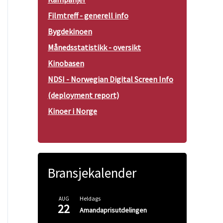
Filmtreff - generell info
Bygdekinoen
Månedsstatistikk - oversikt
Kinobasen
NDSI - Norwegian Digital Screen Info
(deployment report)
Kinoer i Norge
Bransjekalender
Heldags
AUG
22
Amandaprisutdelingen