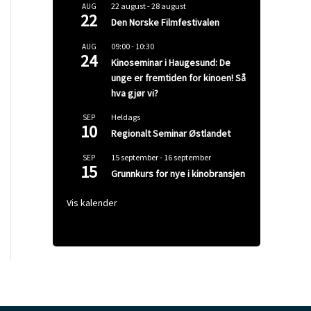
22 august
-
28 august
AUG
22
Den Norske Filmfestivalen
09:00
-
10:30
AUG
24
Kinoseminar i Haugesund: De
unge er fremtiden for kinoen! Så
hva gjør vi?
Heldags
SEP
10
Regionalt Seminar Østlandet
15 september
-
16 september
SEP
15
Grunnkurs for nye i kinobransjen
Vis kalender