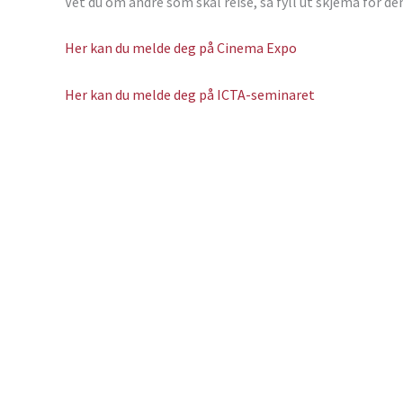
Vet du om andre som skal reise, så fyll ut skjema for d
Her kan du melde deg på Cinema Expo
Her kan du melde deg på ICTA-seminaret