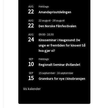
Heldags
AUG
22
Amandaprisutdelingen
22 august
-
28 august
AUG
22
Den Norske Filmfestivalen
09:00
-
10:30
AUG
24
Kinoseminar i Haugesund: De
unge er fremtiden for kinoen! Så
hva gjør vi?
Heldags
SEP
10
Regionalt Seminar Østlandet
15 september
-
16 september
SEP
15
Grunnkurs for nye i kinobransjen
Vis kalender