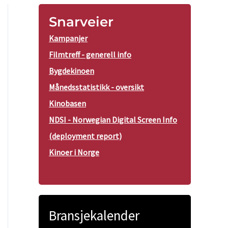
Snarveier
Kampanjer
Filmtreff - generell info
Bygdekinoen
Månedsstatistikk - oversikt
Kinobasen
NDSI - Norwegian Digital Screen Info
(deployment report)
Kinoer i Norge
Bransjekalender