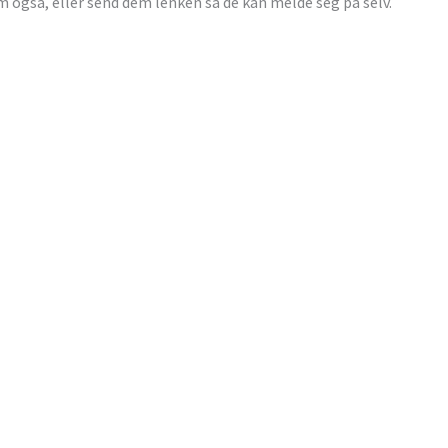
em også, eller send dem lenken så de kan melde seg på selv.