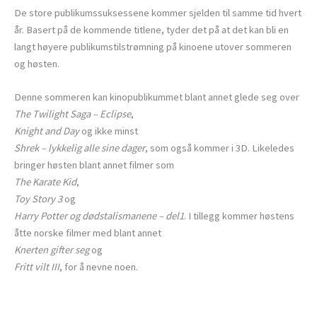
De store publikumssuksessene kommer sjelden til samme tid hvert
år. Basert på de kommende titlene, tyder det på at det kan bli en
langt høyere publikumstilstrømning på kinoene utover sommeren
og høsten.
Denne sommeren kan kinopublikummet blant annet glede seg over
The Twilight Saga – Eclipse
,
Knight and Day
og ikke minst
Shrek – lykkelig alle sine dager
, som også kommer i 3D. Likeledes
bringer høsten blant annet filmer som
The Karate Kid
,
Toy Story 3
og
Harry Potter og dødstalismanene – del1
. I tillegg kommer høstens
åtte norske filmer med blant annet
Knerten gifter seg
og
Fritt vilt III
, for å nevne noen.