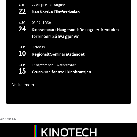
22 august
-
28 august
AUG
22
Den Norske Filmfestivalen
09:00
-
10:30
AUG
24
Kinoseminar i Haugesund: De unge er fremtiden
for kinoen! Så hva gjør vi?
Heldags
SEP
10
Regionalt Seminar Østlandet
15 september
-
16 september
SEP
15
Grunnkurs for nye i kinobransjen
Vis kalender
Annonse