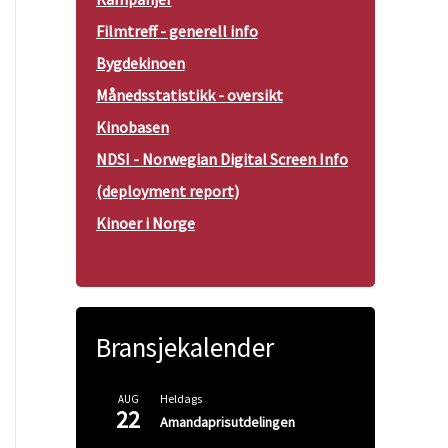
Filmtreff - generell info
Bygdekinoen
Månedsstatistikk - oversikt
Kinobasen
NDSI - Norwegian Digital Screen Info
(deployment report)
Kinoer i Norge
Bransjekalender
Heldags
AUG
22
Amandaprisutdelingen