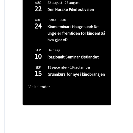
22 august
-
28 august
AUG
22
Den Norske Filmfestivalen
09:00
-
10:30
AUG
24
Kinoseminar i Haugesund: De
unge er fremtiden for kinoen! Så
hva gjør vi?
Heldags
SEP
10
Regionalt Seminar Østlandet
15 september
-
16 september
SEP
15
Grunnkurs for nye i kinobransjen
Vis kalender