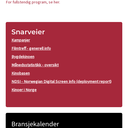
For fullstendig program, se her.
Snarveier
Kampanjer
Filmtreff - generell info
Bygdekinoen
Månedsstatistikk - oversikt
Kinobasen
NDSI - Norwegian Digital Screen Info (deployment report)
Kinoer i Norge
Bransjekalender