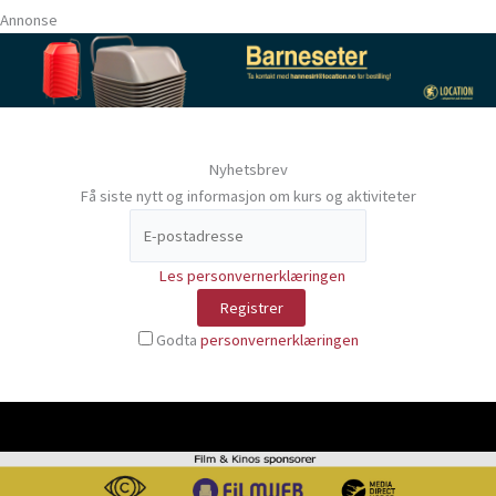
Annonse
Nyhetsbrev
Få siste nytt og informasjon om kurs og aktiviteter
Les personvernerklæringen
Godta
personvernerklæringen