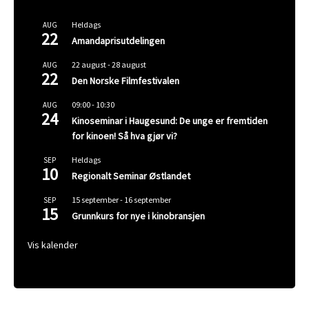
Heldags
AUG
22
Amandaprisutdelingen
22 august
-
28 august
AUG
22
Den Norske Filmfestivalen
09:00
-
10:30
AUG
24
Kinoseminar i Haugesund: De unge er fremtiden
for kinoen! Så hva gjør vi?
Heldags
SEP
10
Regionalt Seminar Østlandet
15 september
-
16 september
SEP
15
Grunnkurs for nye i kinobransjen
Vis kalender