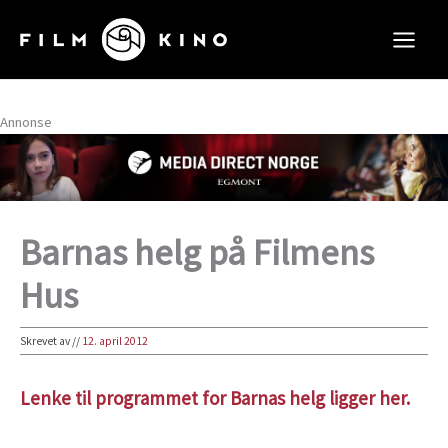
Hopp
rett
til
innholdet
Annonse
Barnas helg på Filmens
Hus
Skrevet av
//
12. april 2012
Lenke til programmet for Barnas helg ligger her.