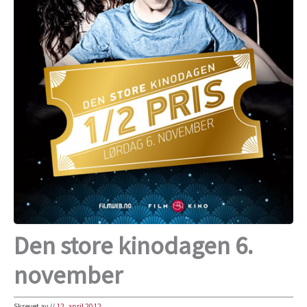
Den store kinodagen 6.
november
Skrevet av
//
12. april 2012