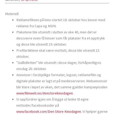
Materiell
Reklamefilmen på kino startet 18. oktober hos kinoer med
reklame fra Capa og MDN.
Plakatene ble utsendt i slutten av uke 40, men det er
dessverre noen få kinoer som får plakater fra et opptrykk
og disse ble utsendt 19. oktober.
Profilartiklene skal være mottatt, disse ble utsendt 15.
oktober.
”Gullbilletten” blir utsendt i disse dager, forhåpentligvis
onsdag 20. oktober.
Annonser i forskjellige formater, logoer, reklamefilm og
digitale plakater er lagt ut på medieserveren. Webannonser
blir klare i løpet av uken, det samme gjelder kampanjesiden
www.filmweb.no/denstorekinodagen
.
Vi oppfordrer igjen om å legge ut lenke til egne
nettsider/facebooksider på
www.facebook.com/Den Store Kinodagen.
Vi hjelper gjerne