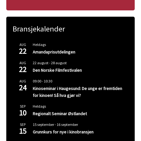
Bransjekalender
Heldags
AUG
22
Amandaprisutdelingen
22 august
-
28 august
AUG
22
Den Norske Filmfestivalen
09:00
-
10:30
AUG
24
Kinoseminar i Haugesund: De unge er fremtiden
for kinoen! Så hva gjør vi?
Heldags
SEP
10
Regionalt Seminar Østlandet
15 september
-
16 september
SEP
15
Grunnkurs for nye i kinobransjen