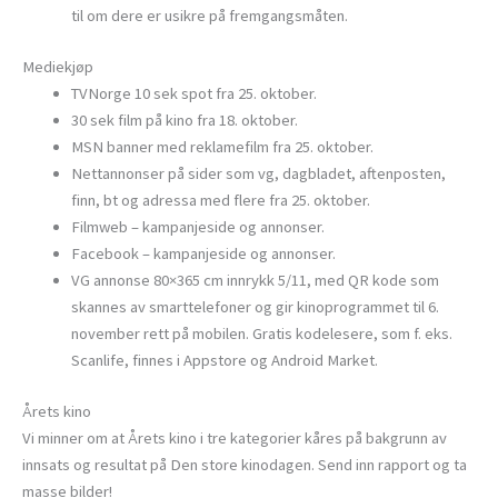
til om dere er usikre på fremgangsmåten.
Mediekjøp
TVNorge 10 sek spot fra 25. oktober.
30 sek film på kino fra 18. oktober.
MSN banner med reklamefilm fra 25. oktober.
Nettannonser på sider som vg, dagbladet, aftenposten,
finn, bt og adressa med flere fra 25. oktober.
Filmweb – kampanjeside og annonser.
Facebook – kampanjeside og annonser.
VG annonse 80×365 cm innrykk 5/11, med QR kode som
skannes av smarttelefoner og gir kinoprogrammet til 6.
november rett på mobilen. Gratis kodelesere, som f. eks.
Scanlife, finnes i Appstore og Android Market.
Årets kino
Vi minner om at Årets kino i tre kategorier kåres på bakgrunn av
innsats og resultat på Den store kinodagen. Send inn rapport og ta
masse bilder!