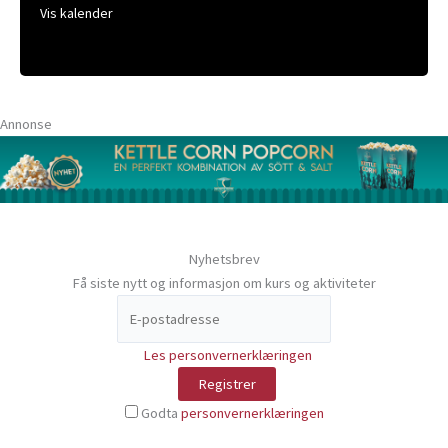
Vis kalender
Annonse
Nyhetsbrev
Få siste nytt og informasjon om kurs og aktiviteter
Les personvernerklæringen
Godta
personvernerklæringen