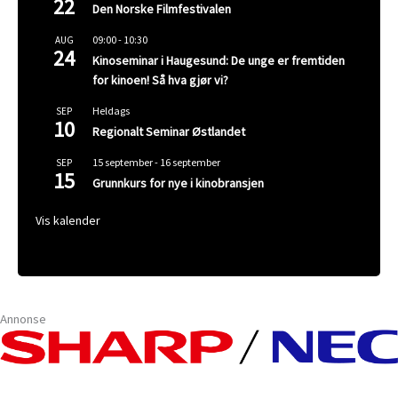
22
Den Norske Filmfestivalen
09:00
-
10:30
AUG
24
Kinoseminar i Haugesund: De unge er fremtiden
for kinoen! Så hva gjør vi?
Heldags
SEP
10
Regionalt Seminar Østlandet
15 september
-
16 september
SEP
15
Grunnkurs for nye i kinobransjen
Vis kalender
Annonse