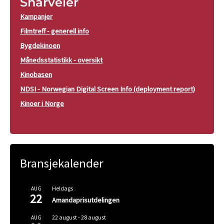
Snarveier
Kampanjer
Filmtreff - generell info
Bygdekinoen
Månedsstatistikk - oversikt
Kinobasen
NDSI - Norwegian Digital Screen Info (deployment report)
Kinoer i Norge
Bransjekalender
Heldags
AUG
22
Amandaprisutdelingen
22 august
-
28 august
AUG