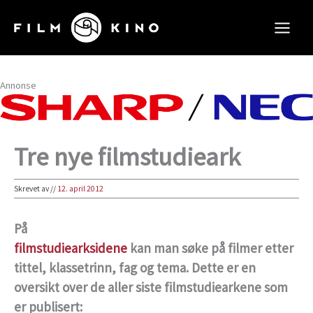
Hopp
rett
til
innholdet
Annonse
Tre nye filmstudieark
Skrevet av
//
12. april 2012
På
filmstudiearksidene
kan man søke på filmer etter
tittel, klassetrinn, fag og tema. Dette er en
oversikt over de aller siste filmstudiearkene som
er publisert: