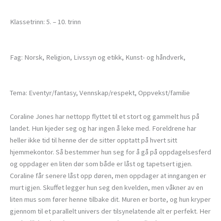
Klassetrinn: 5. – 10. trinn
Fag: Norsk, Religion, Livssyn og etikk, Kunst- og håndverk,
Tema: Eventyr/fantasy, Vennskap/respekt, Oppvekst/familie
Coraline Jones har nettopp flyttet til et stort og gammelt hus på
landet. Hun kjeder seg og har ingen å leke med. Foreldrene har
heller ikke tid til henne der de sitter opptatt på hvert sitt
hjemmekontor. Så bestemmer hun seg for å gå på oppdagelsesferd
og oppdager en liten dør som både er låst og tapetsert igjen.
Coraline får senere låst opp døren, men oppdager at inngangen er
murt igjen. Skuffet legger hun seg den kvelden, men våkner av en
liten mus som fører henne tilbake dit. Muren er borte, og hun kryper
gjennom til et parallelt univers der tilsynelatende alt er perfekt. Her