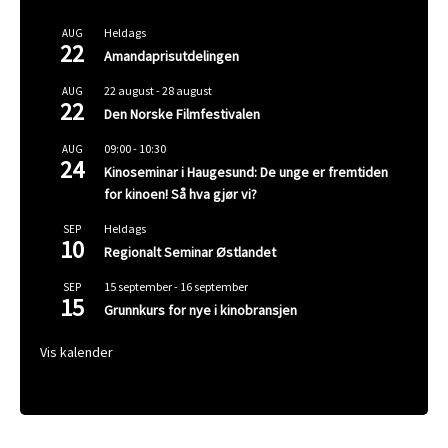
Heldags
AUG
22
Amandaprisutdelingen
22 august
-
28 august
AUG
22
Den Norske Filmfestivalen
09:00
-
10:30
AUG
24
Kinoseminar i Haugesund: De unge er fremtiden
for kinoen! Så hva gjør vi?
Heldags
SEP
10
Regionalt Seminar Østlandet
15 september
-
16 september
SEP
15
Grunnkurs for nye i kinobransjen
Vis kalender