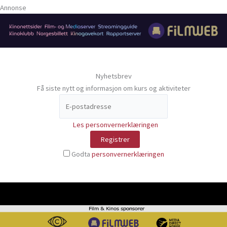
Annonse
Nyhetsbrev
Få siste nytt og informasjon om kurs og aktiviteter
Les personvernerklæringen
Godta
personvernerklæringen