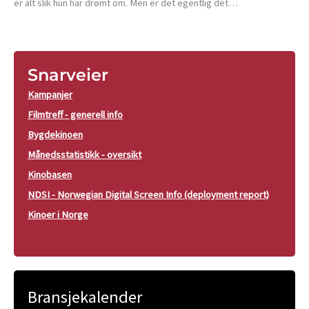
er alt slik hun har drømt om. Men er det egentlig det…
Snarveier
Kampanjer
Filmtreff - generell info
Bygdekinoen
Månedsstatistikk - oversikt
Kinobasen
NDSI - Norwegian Digital Screen Info (deployment report)
Kinoer i Norge
Bransjekalender